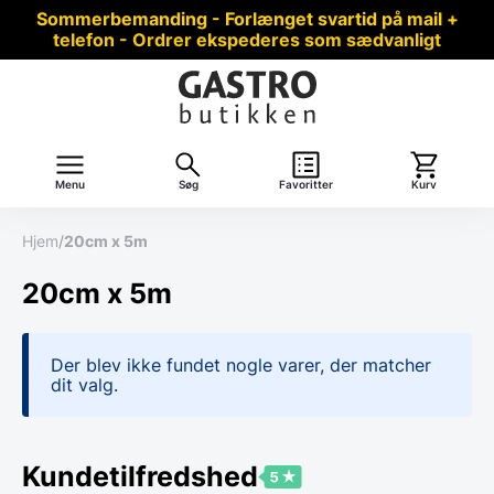
Sommerbemanding - Forlænget svartid på mail +
telefon - Ordrer ekspederes som sædvanligt
Menu
Søg
Favoritter
Kurv
Hjem
/
20cm x 5m
20cm x 5m
Der blev ikke fundet nogle varer, der matcher
dit valg.
Kundetilfredshed