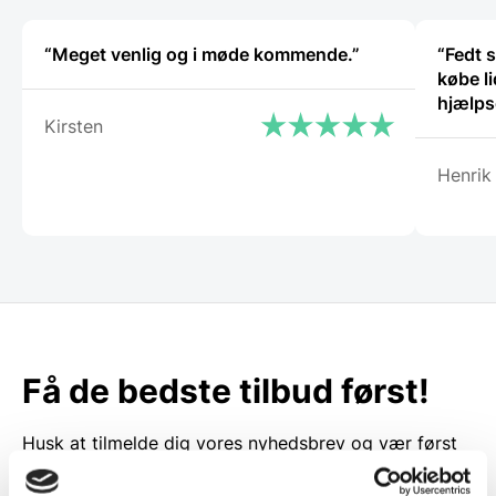
“Meget venlig og i møde kommende.”
“Fedt s
købe li
hjælp
Kirsten
Henrik
Få de bedste tilbud først!
Husk at tilmelde dig vores nyhedsbrev og vær først
til de bedste tilbud. Og bare rolig, vi spammer dig