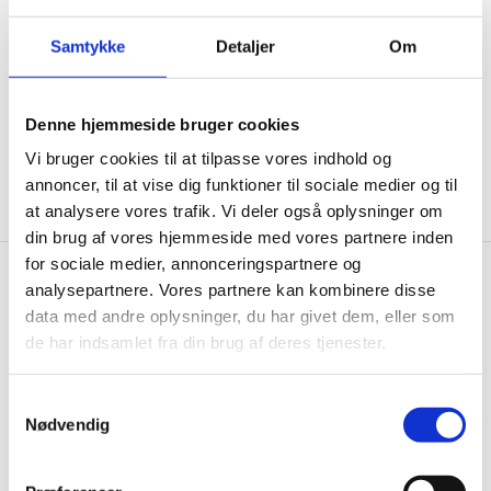
ikke, men sender kun relevante tilbud og
informationer til dig.
Samtykke
Detaljer
Om
Denne hjemmeside bruger cookies
Ja tak, tilmeld mig
Vi bruger cookies til at tilpasse vores indhold og
annoncer, til at vise dig funktioner til sociale medier og til
at analysere vores trafik. Vi deler også oplysninger om
din brug af vores hjemmeside med vores partnere inden
for sociale medier, annonceringspartnere og
analysepartnere. Vores partnere kan kombinere disse
Gastrobutikken.dk
data med andre oplysninger, du har givet dem, eller som
Gastrobutikken ApS
de har indsamlet fra din brug af deres tjenester.
Rømersvej 33
7430 Ikast
Samtykkevalg
CVR: 38952986
Nødvendig
Telefon træffetid: