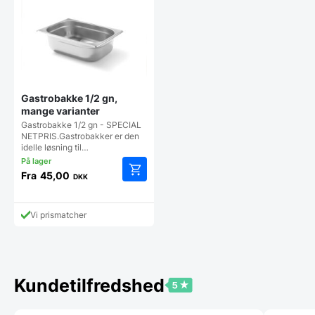
Gastrobakke 1/2 gn,
mange varianter
Gastrobakke 1/2 gn - SPECIAL
NETPRIS.Gastrobakker er den
idelle løsning til…
Fra
45,00
DKK
Dette
vare
har
Vi prismatcher
flere
varianter.
Mulighederne
kan
vælges
Kundetilfredshed
på
varesiden