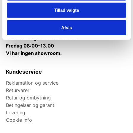
Tlf.
71 99 30 98
Tillad valgte
Mandag til torsdag: 10:00 – 14:00.
Fredag: Telefonlukket.
Afvis
Afhentning muligt
man-torsdag fra 08:00-16:00.
Fredag 08:00-13.00
Vi har ingen showroom.
Kundeservice
Reklamation og service
Returvarer
Retur og ombytning
Betingelser og garanti
Levering
Cookie info