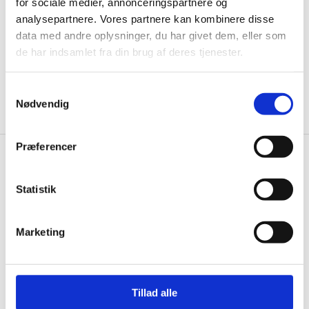
informationer til dig.
for sociale medier, annonceringspartnere og
analysepartnere. Vores partnere kan kombinere disse
data med andre oplysninger, du har givet dem, eller som
de har indsamlet fra din brug af deres tjenester.
Ja tak, tilmeld mig
Samtykkevalg
Nødvendig
Præferencer
Gastrobutikken.dk
Statistik
Gastrobutikken ApS
Rømersvej 33
7430 Ikast
Marketing
CVR: 38952986
Telefon træffetid:
Tillad alle
Kontakt@gastrobutikken.dk