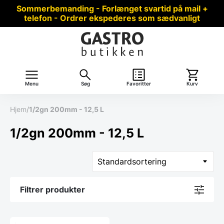
Sommerbemanding - Forlænget svartid på mail +
telefon - Ordrer ekspederes som sædvanligt
Menu
Søg
Favoritter
Kurv
Hjem
/
1/2gn 200mm - 12,5 L
1/2gn 200mm - 12,5 L
Filtrer produkter