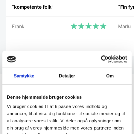
“kompetente folk”
“Fin fy
Frank
Marlu
Samtykke
Detaljer
Om
Få de bedste tilbud først!
Denne hjemmeside bruger cookies
Vi bruger cookies til at tilpasse vores indhold og
Husk at tilmelde dig vores nyhedsbrev og vær først
annoncer, til at vise dig funktioner til sociale medier og til
til de bedste tilbud. Og bare rolig, vi spammer dig
at analysere vores trafik. Vi deler også oplysninger om
ikke, men sender kun relevante tilbud og
din brug af vores hjemmeside med vores partnere inden