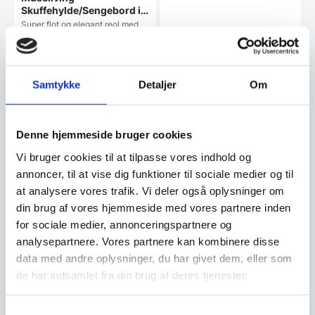
Skuffehylde/Sengebord i
massiv eg OLIERET
Super flot og elegant reol med
skuffe og hylde i massivt olieret
Zwilling Jessica blank
egetræ.…
kaffe / latte ske
Zwilling Jessica blank kaffe /
latte ske
Samtykke
Detaljer
Om
Den
59,95
DKK
1.099,00
DKK
oprindelige
29,00
DKK
Den
pris
aktuelle
var:
Denne hjemmeside bruger cookies
pris
59,95 DKK.
Mulighed for mængderabat
Vi prismatcher
er:
Vi bruger cookies til at tilpasse vores indhold og
29,00 DKK.
annoncer, til at vise dig funktioner til sociale medier og til
at analysere vores trafik. Vi deler også oplysninger om
din brug af vores hjemmeside med vores partnere inden
for sociale medier, annonceringspartnere og
analysepartnere. Vores partnere kan kombinere disse
data med andre oplysninger, du har givet dem, eller som
de har indsamlet fra din brug af deres tjenester.
Laguiole champagnesabel
Zwilling Jessica Salatsæt
Samtykkevalg