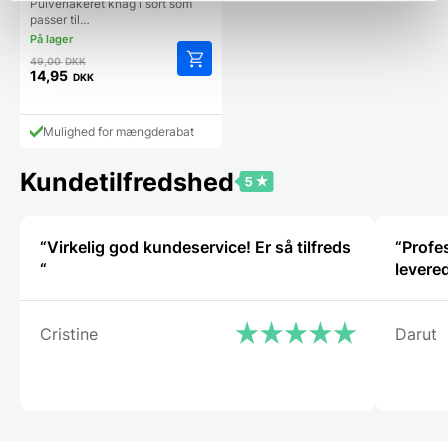
Pulverlakeret knag i sort som
passer til…
Den
49,00
DKK
oprindelige
14,95
DKK
Den
pris
aktuelle
var:
pris
49,00 DKK.
Mulighed for mængderabat
er:
14,95 DKK.
Kundetilfredshed
“Virkelig god kundeservice! Er så tilfreds
“Profe
“
levere
Cristine
Darut