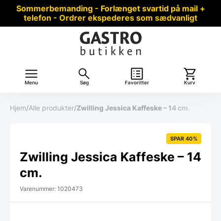
Sommerbemanding - Forlænget svartid på mail +
telefon - Ordrer ekspederes som sædvanligt
Menu
Søg
Favoritter
Kurv
Hjem
/
Alle produkter
/
Zwilling Jessica Kaffeske – 14 cm.
SPAR 40%
Zwilling Jessica Kaffeske – 14
cm.
Varenummer: 1020473