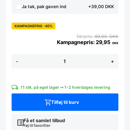
Ja tak, pak gaven ind
+39,00 DKK
KAMPAGNEPRIS -40%
49,95
DKK
29,95
DKK
Zwilling
-
+
Jessica
Kaffeske
-
14
cm.
11 stk. på eget lager ➞ 1-2 hverdages levering
antal
Tilføj til kurv
Få et samlet tilbud
Føj til favoritter