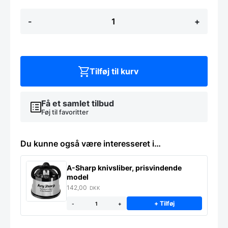
Varmeplade
-
+
1/1GN,
Hendi
antal
Tilføj til kurv
Få et samlet tilbud
Føj til favoritter
Du kunne også være interesseret i…
A-Sharp knivsliber, prisvindende
model
142,00
DKK
+ Tilføj
-
+