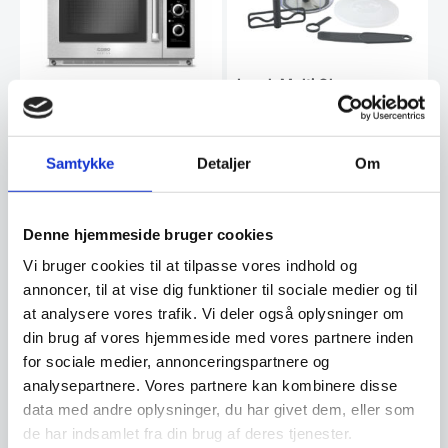
Lurch Multi Chopper
Lurchs Multi Chopper er et
effektivt redskab til at hakke en
lang række…
Caso Mikrobølgeovn C
2100 M
Samtykke
Detaljer
Om
C2100M er en mikrobølgeovn
fra tyske Caso i høj kvalitet og
til kommercielt…
Denne hjemmeside bruger cookies
Den
14.999,00
DKK
Vi bruger cookies til at tilpasse vores indhold og
oprindelige
13.980,00
399,00
DKK
DKK
Den
pris
annoncer, til at vise dig funktioner til sociale medier og til
aktuelle
var:
at analysere vores trafik. Vi deler også oplysninger om
pris
14.999,00 DKK.
Vi prismatcher
Vi prismatcher
din brug af vores hjemmeside med vores partnere inden
er:
13.980,00 DKK.
for sociale medier, annonceringspartnere og
SPAR 19%
analysepartnere. Vores partnere kan kombinere disse
data med andre oplysninger, du har givet dem, eller som
de har indsamlet fra din brug af deres tjenester.