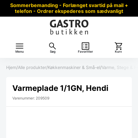
Sommerbemanding - Forlænget svartid på mail +
telefon - Ordrer ekspederes som sædvanligt
Menu
Søg
Favoritter
Kurv
Hjem
/
Alle produkter
/
Køkkenmaskiner & Små-el
/
Varme, Stege & Fr
Varmeplade 1/1GN, Hendi
Varenummer: 209509