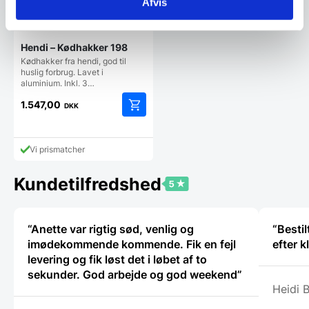
Afvis
Hendi – Kødhakker 198
Kødhakker fra hendi, god til
huslig forbrug. Lavet i
aluminium. Inkl. 3…
1.547,00
DKK
Vi prismatcher
Kundetilfredshed
“Anette var rigtig sød, venlig og
“Besti
imødekommende kommende. Fik en fejl
efter k
levering og fik løst det i løbet af to
sekunder. God arbejde og god weekend”
Heidi 