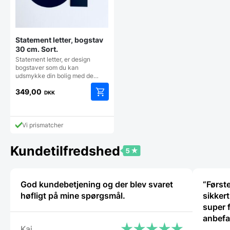
Statement letter, bogstav
30 cm. Sort.
Statement letter, er design
bogstaver som du kan
udsmykke din bolig med de…
349,00
DKK
Vi prismatcher
Kundetilfredshed
God kundebetjening og der blev svaret
“Først
høfligt på mine spørgsmål.
sikker
super fli
anbefa
Kaj