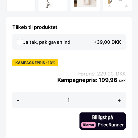
Tilkøb til produktet
Ja tak, pak gaven ind
+39,00 DKK
KAMPAGNEPRIS -13%
229,00
DKK
199,96
DKK
Umbra
-
+
knagerække
-
flip
3
-
natur
antal