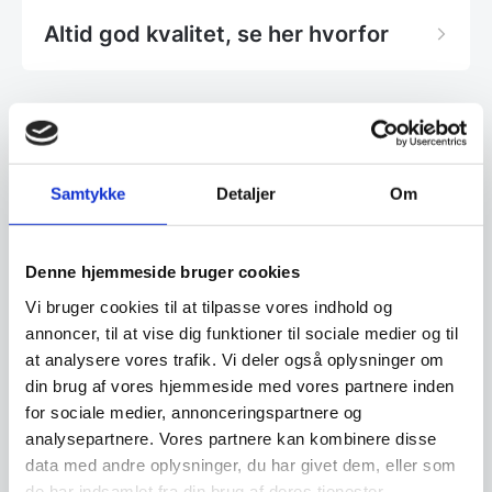
Altid god kvalitet, se her hvorfor
Har du spørgsmål til varen? Klik her
Samtykke
Detaljer
Om
Vi prismatcher - Klik her
Denne hjemmeside bruger cookies
Relaterede varer
Vi bruger cookies til at tilpasse vores indhold og
annoncer, til at vise dig funktioner til sociale medier og til
at analysere vores trafik. Vi deler også oplysninger om
Populært
SPAR 20%
SPAR 20%
din brug af vores hjemmeside med vores partnere inden
for sociale medier, annonceringspartnere og
analysepartnere. Vores partnere kan kombinere disse
data med andre oplysninger, du har givet dem, eller som
de har indsamlet fra din brug af deres tjenester.