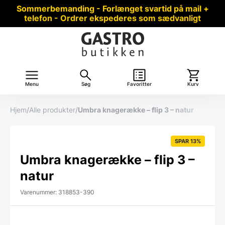
Sommerbemanding - Forlænget svartid på mail +
telefon - Ordrer ekspederes som sædvanligt
Menu
Søg
Favoritter
Kurv
Hjem
/
Alle produkter
/
Umbra knagerække – flip 3 – natur
SPAR 13%
Umbra knagerække – flip 3 –
natur
Varenummer: 318853-390