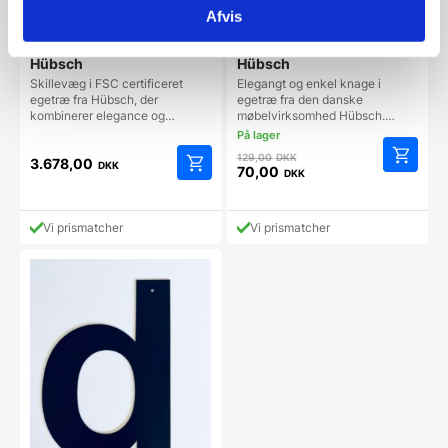
Afvis
Skillevæg i egetræ fra
Rund egetræsknage fra
Hübsch
Hübsch
Skillevæg i FSC certificeret
Elegangt og enkel knage i
egetræ fra Hübsch, der
egetræ fra den danske
kombinerer elegance og…
møbelvirksomhed Hübsch.…
Den
129,00
DKK
3.678,00
DKK
oprindelige
70,00
DKK
Den
pris
aktuelle
var:
pris
129,00 DKK.
Vi prismatcher
Vi prismatcher
er:
70,00 DKK.