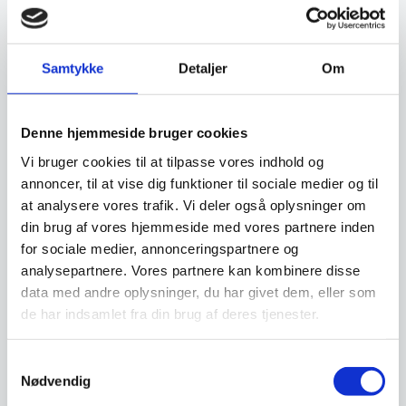
Har du spørgsmål til varen? Klik her
Samtykke
Detaljer
Om
Vi prismatcher - Klik her
Denne hjemmeside bruger cookies
Relaterede varer
Vi bruger cookies til at tilpasse vores indhold og
annoncer, til at vise dig funktioner til sociale medier og til
at analysere vores trafik. Vi deler også oplysninger om
din brug af vores hjemmeside med vores partnere inden
for sociale medier, annonceringspartnere og
analysepartnere. Vores partnere kan kombinere disse
data med andre oplysninger, du har givet dem, eller som
de har indsamlet fra din brug af deres tjenester.
Samtykkevalg
Nødvendig
Rullebord i stål med
Stålskab med skydelåger,