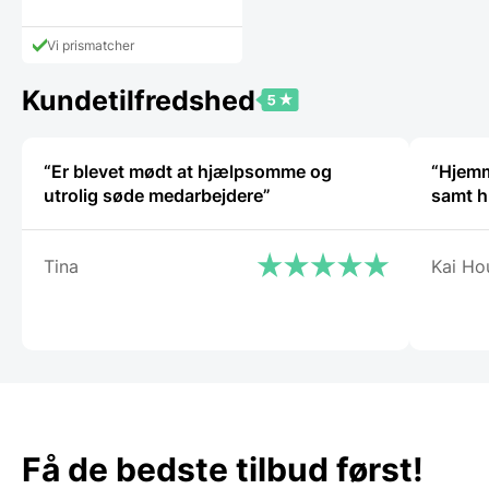
Vi prismatcher
Kundetilfredshed
“Er blevet mødt at hjælpsomme og
“Hjemmes
utrolig søde medarbejdere”
samt h
Tina
Kai Ho
Få de bedste tilbud først!