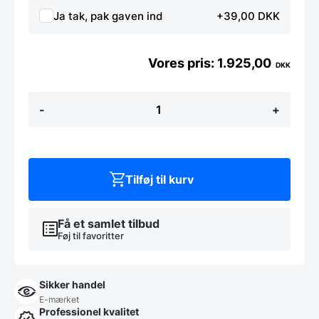
Ja tak, pak gaven ind
+39,00 DKK
1.925,00
DKK
Terrasse
-
+
infrarød
strålevarmer
fra
Hendi
antal
Tilføj til kurv
Få et samlet tilbud
Føj til favoritter
Sikker handel
E-mærket
Professionel kvalitet