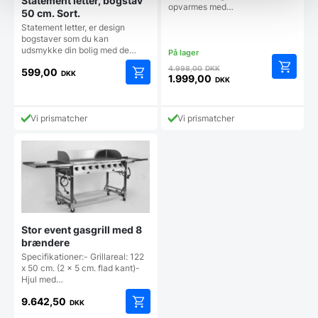
Statement letter, bogstav
opvarmes med…
50 cm. Sort.
Statement letter, er design
bogstaver som du kan
udsmykke din bolig med de…
Den
4.998,00
DKK
599,00
DKK
oprindelige
1.999,00
DKK
Den
pris
aktuelle
var:
pris
4.998,00 DKK.
Vi prismatcher
Vi prismatcher
er:
1.999,00 DKK.
Stor event gasgrill med 8
brændere
Specifikationer:- Grillareal: 122
x 50 cm. (2 x 5 cm. flad kant)-
Hjul med…
9.642,50
DKK