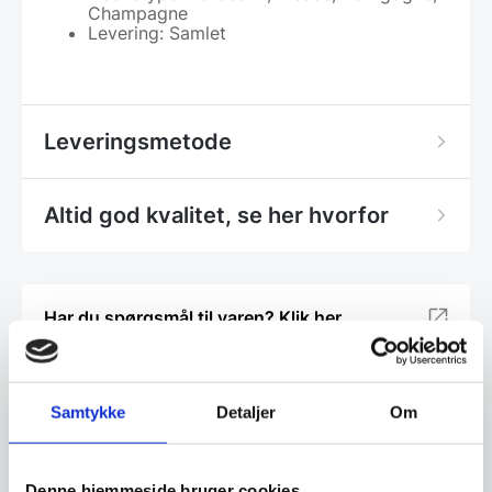
Champagne
Levering: Samlet
Leveringsmetode
Altid god kvalitet, se her hvorfor
Har du spørgsmål til varen? Klik her
Vi prismatcher - Klik her
Samtykke
Detaljer
Om
Relaterede varer
Denne hjemmeside bruger cookies