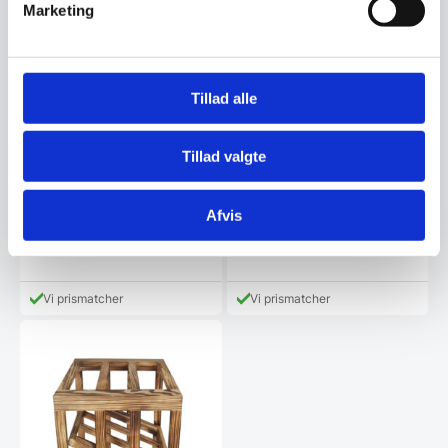
3.999,00 DKK.
Marketing
Tillad alle
ELLA – Fyrtræ
Half MIA Vertical – Fyrtræ
Tillad valgte
Vores vinreoler i kollektionen
Vores vinreoler i kollektionen
Proline er fremstillet af det
Proline er fremstillet af det
bedste håndværk…
bedste håndværk…
Afvis
899,00
499,00
DKK
DKK
Vi prismatcher
Vi prismatcher