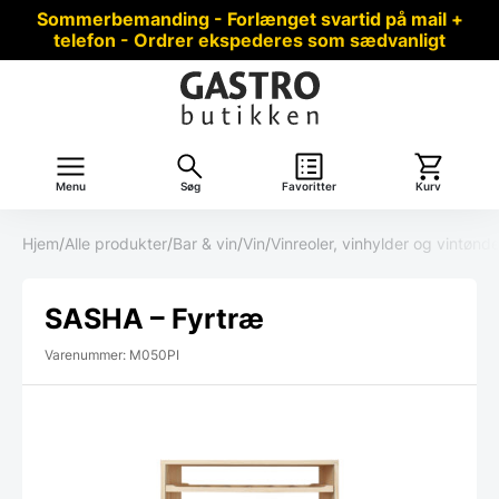
Sommerbemanding - Forlænget svartid på mail +
telefon - Ordrer ekspederes som sædvanligt
Menu
Søg
Favoritter
Kurv
Hjem
/
Alle produkter
/
Bar & vin
/
Vin
/
Vinreoler, vinhylder og vintønde
SASHA – Fyrtræ
Varenummer: M050PI