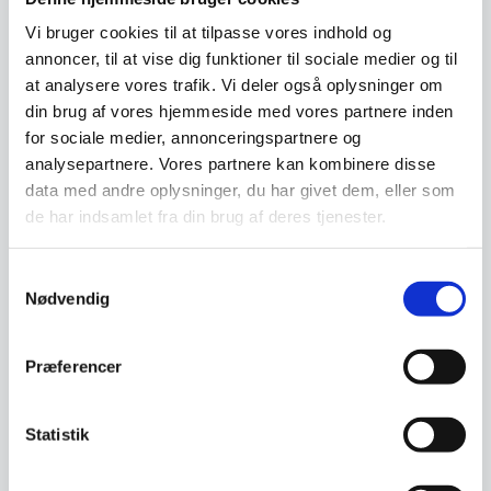
Vi bruger cookies til at tilpasse vores indhold og
Populært
SPAR 9%
annoncer, til at vise dig funktioner til sociale medier og til
at analysere vores trafik. Vi deler også oplysninger om
din brug af vores hjemmeside med vores partnere inden
for sociale medier, annonceringspartnere og
analysepartnere. Vores partnere kan kombinere disse
data med andre oplysninger, du har givet dem, eller som
DARA – Brændt Fyrtræ
de har indsamlet fra din brug af deres tjenester.
Vores vinreoler i kollektionen
Proline er fremstillet af det
bedste håndværk…
Vintønde Rosey-Say
Samtykkevalg
Vinreol & Barbord
Nødvendig
Vintønde i rosentræ Design by
OBUZI.Navn: Rosey-
Say.Nuance: Mat…
Præferencer
Den
4.398,00
DKK
349,00
DKK
oprindelige
3.999,00
DKK
Den
pris
Statistik
aktuelle
var:
pris
4.398,00 DKK.
Vi prismatcher
Vi prismatcher
er: