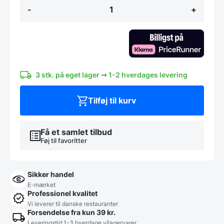
SASHA
-
+
-
Fyrtræ
antal
3 stk. på eget lager ➞ 1-2 hverdages levering
Tilføj til kurv
Få et samlet tilbud
Føj til favoritter
Sikker handel
E-mærket
Professionel kvalitet
Vi leverer til danske restauranter
Forsendelse fra kun 39 kr.
Leveringstid 1-3 hverdage v/lagervarer