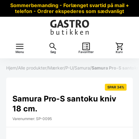
Sommerbemanding - Forlænget svartid på mail +
telefon - Ordrer ekspederes som sædvanligt
Menu
Søg
Favoritter
Kurv
Hjem
/
Alle produkter
/
Mærker
/
P-U
/
Samura
/
Samura Pro-S santoku
SPAR 34%
Samura Pro-S santoku kniv
18 cm.
Varenummer: SP-0095