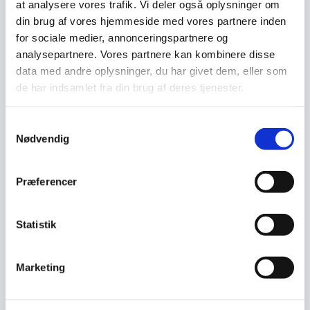
at analysere vores trafik. Vi deler også oplysninger om
trækasse.
Ivory brødknivBladlængde: 17
din brug af vores hjemmeside med vores partnere inden
cm. Total længde: 29 cm.
Den
for sociale medier, annonceringspartnere og
499,00
DKK
oprindelige
489,00
299,00
DKK
DKK
analysepartnere. Vores partnere kan kombinere disse
Den
pris
data med andre oplysninger, du har givet dem, eller som
aktuelle
var:
pris
499,00 DKK.
de har indsamlet fra din brug af deres tjenester.
Vi prismatcher
Vi prismatcher
er:
489,00 DKK.
Samtykkevalg
Nødvendig
Præferencer
Statistik
Laguiole ostesæt I sort 3
Laguiole bestik kasse 24
dele
dele ivory.
Marketing
ostesæt med 3 dele.
Sæt med 24 dele. 6 stk knive, 6
stk gafler, 6 stk spiseskeer og 6
stk…