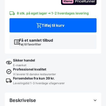
cm.
antal
8 stk. på eget lager ➞ 1-2 hverdages levering
Tilføj til kurv
Få et samlet tilbud
Føj til favoritter
Sikker handel
E-mærket
Professionel kvalitet
Vi leverer til danske restauranter
Forsendelse fra kun 39 kr.
Leveringstid 1-3 hverdage v/lagervarer
Beskrivelse