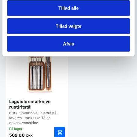
449,00
1.899,00
Tillad alle
DKK
DKK
Vi prismatcher
Vi prismatcher
Tillad valgte
Afvis
Laguiole smørknive
rustfritstål
6 stk. Smørknive I rustfritstål,
leveres I trækasse.Tåler
opvaskemaskine
569,00
DKK