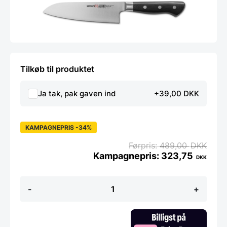
Tilkøb til produktet
Ja tak, pak gaven ind
+39,00 DKK
KAMPAGNEPRIS -34%
489,00
DKK
323,75
DKK
Samura
-
+
Pro-
S
santoku
kniv
18