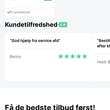
Vi prismatcher
Kundetilfredshed
“God hjælp fra service afd”
“Besti
efter k
Benny
Heidi 
Få de bedste tilbud først!