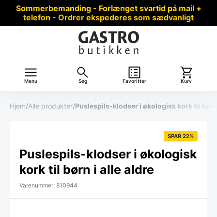
Sommerbemanding - Forlænget svartid på mail +
telefon - Ordrer ekspederes som sædvanligt
Menu
Søg
Favoritter
Kurv
Hjem
/
Alle produkter
/
Puslespils-klodser i økologisk kork til børn 
SPAR 22%
Puslespils-klodser i økologisk
kork til børn i alle aldre
Varenummer: 810944