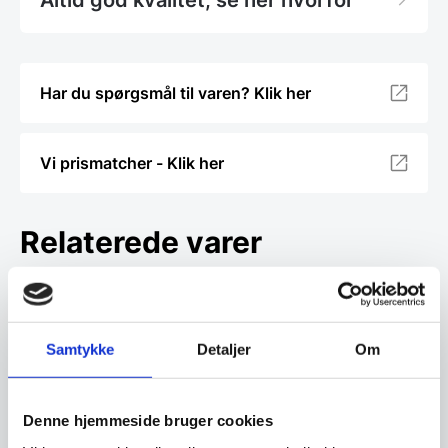
Altid god kvalitet, se her hvorfor
Har du spørgsmål til varen? Klik her
Vi prismatcher - Klik her
Relaterede varer
SPAR 35%
SPAR 30%
Samtykke
Detaljer
Om
Pindsvin i støjsvagt kork
Denne hjemmeside bruger cookies
til børn