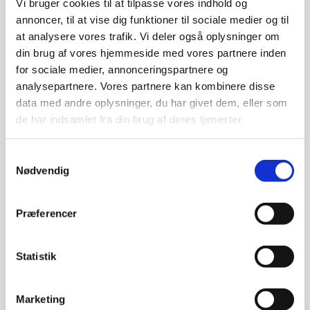
Dine børn vil elske vores
Vi bruger cookies til at tilpasse vores indhold og
populære hammerbræt formet
annoncer, til at vise dig funktioner til sociale medier og til
Byggeklodser i økologisk
som et pindsvin -…
farvet kork til alle børn
at analysere vores trafik. Vi deler også oplysninger om
Disse byggeklodser i økologisk
din brug af vores hjemmeside med vores partnere inden
farvet kork introducer småbørn
for sociale medier, annonceringspartnere og
til…
analysepartnere. Vores partnere kan kombinere disse
Den
Den
449,00
DKK
249,00
DKK
data med andre oplysninger, du har givet dem, eller som
oprindelige
oprindelige
290,00
173,75
DKK
DKK
Den
Den
de har indsamlet fra din brug af deres tjenester.
pris
pris
aktuelle
aktuelle
var:
var:
pris
pris
449,00 DKK.
249,00 DKK.
Vi prismatcher
Vi prismatcher
er:
er:
Samtykkevalg
290,00 DKK.
173,75 DKK.
Nødvendig
SPAR 29%
SPAR 30%
Præferencer
Statistik
Marketing
Puslespil og
3D Puslespil i økologisk