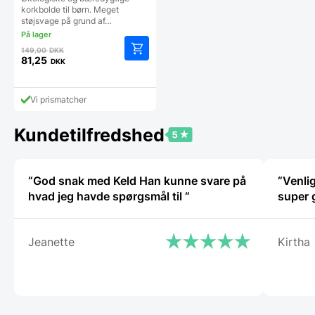
Cleverplaying
korkbolde til børn. Meget
støjsvage på grund af…
Den
149,00
DKK
oprindelige
81,25
DKK
Den
pris
aktuelle
var:
pris
149,00 DKK.
Vi prismatcher
er:
81,25 DKK.
Kundetilfredshed
“God snak med Keld Han kunne svare på
“Venli
hvad jeg havde spørgsmål til “
Jeanette
Kirtha