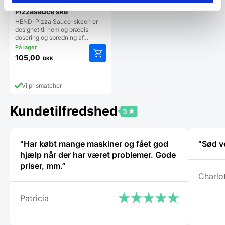
Pizzasauce ske
HENDI Pizza Sauce-skeen er
designet til nem og præcis
dosering og spredning af…
105,00
DKK
Vi prismatcher
Kundetilfredshed
“Har købt mange maskiner og fået god
“Sød v
hjælp når der har været problemer. Gode
priser, mm.”
Charlo
Patricia