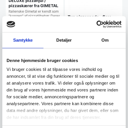
DELUXE pizzahjul /
pizzaskærer fra GIMETAL
Italienske Gimetal er kendt som
"kongen" af pizzatilbehør. Deres
Træ pizzaspade – flere
pizzaspader er…
størrelser
Denne træ pizzaspade fra WAS
er perfekt til at håndtere og
servere pizzaer med…
Samtykke
Detaljer
Om
339,00
Fra
229,00
DKK
DKK
Dette
vare
Denne hjemmeside bruger cookies
har
Vi prismatcher
Vi prismatcher
flere
Vi bruger cookies til at tilpasse vores indhold og
varianter
annoncer, til at vise dig funktioner til sociale medier og til
Mulighe
at analysere vores trafik. Vi deler også oplysninger om
kan
vælges
din brug af vores hjemmeside med vores partnere inden
på
for sociale medier, annonceringspartnere og
vareside
analysepartnere. Vores partnere kan kombinere disse
data med andre oplysninger, du har givet dem, eller som
de har indsamlet fra din brug af deres tjenester.
Pizzaspade Gimetal –
BUDGET