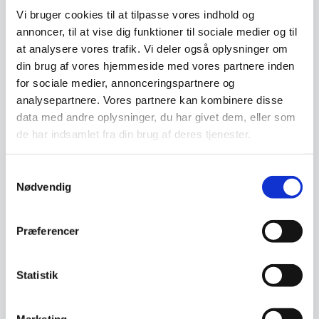
Vi bruger cookies til at tilpasse vores indhold og
annoncer, til at vise dig funktioner til sociale medier og til
at analysere vores trafik. Vi deler også oplysninger om
din brug af vores hjemmeside med vores partnere inden
Foldbar Blow Mold Plast
Lifetime børne
for sociale medier, annonceringspartnere og
Bord
bord/bænkesæt 4 pers,
grøn
Plast bord 180 x 76 -
Dette bord/bænkesæt er perfekt
analysepartnere. Vores partnere kan kombinere disse
foldbar.Plastbord i høj kvalitet.
når børnene skal fordybe
data med andre oplysninger, du har givet dem, eller som
Kvaliteten er næsten…
sig.Bordet har plads…
de har indsamlet fra din brug af deres tjenester.
857,81
1.599,00
DKK
DKK
Samtykkevalg
Nødvendig
Vi prismatcher
Vi prismatcher
Præferencer
Statistik