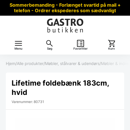
Sommerbemanding - Forlænget svartid på mail +
telefon - Ordrer ekspederes som sædvanligt
Menu
Søg
Favoritter
Kurv
Hjem
/
Alle produkter
/
Møbler, stålvarer & udendørs
/
Møbler & indre
Lifetime foldebænk 183cm,
hvid
Varenummer: 80731