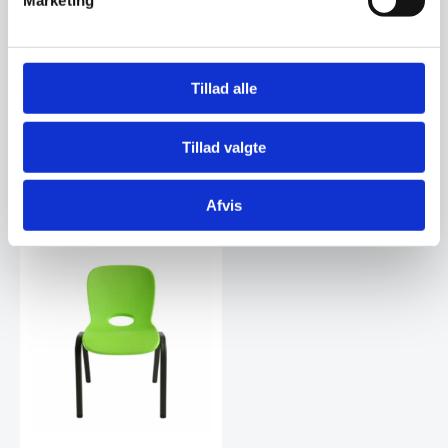
Marketing
Lifetime bord/bænkesæt 6
Lifetime børne stabelstol,
pers, hvid
lilla
Tillad alle
Det perfekte bord/bænkesæt,
Lilla Lifetime børnestol: Holdbar,
der let kan klappes sammen og
praktisk og stabelbar – Perfekt
opbevares fladt…
til…
Tillad valgte
3.000,00
279,00
DKK
DKK
Afvis
Vi prismatcher
Vi prismatcher