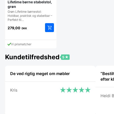
Lifetime børne stabelstol,
grøn
Grøn Lifetime børnestol:
Holdbar, praktisk og stabelbar –
Perfekt til…
279,00
DKK
Vi prismatcher
Kundetilfredshed
De ved rigtig meget om møbler
“Besti
efter k
Kris
Heidi 