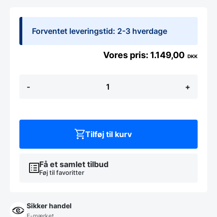
Forventet leveringstid: 2-3 hverdage
1.149,00
DKK
Lifetime
-
+
foldebænk
183cm,
hvid
antal
Tilføj til kurv
Få et samlet tilbud
Føj til favoritter
Sikker handel
E-mærket