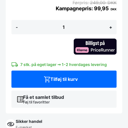
249,00
DKK
99,95
DKK
Laguiole
-
+
by
Hâws
Corkscrew
Black
antal
7 stk. på eget lager ➞ 1-2 hverdages levering
Tilføj til kurv
Få et samlet tilbud
Føj til favoritter
Sikker handel
E-mærket