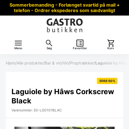
Sommerbemanding - Forlænget svartid på mail +
telefon - Ordrer ekspederes som sædvanligt
Menu
Søg
Favoritter
Kurv
Hjem
/
Alle produkter
/
Bar & vin
/
Vin
/
Proptrækker
/
Laguiole by Hâw
SPAR 60%
Laguiole by Hâws Corkscrew
Black
Varenummer: 30-LG0101BLAC