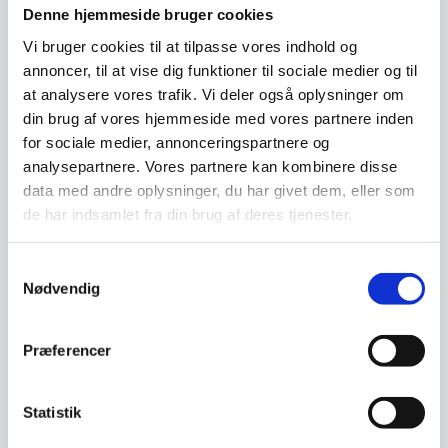
Denne hjemmeside bruger cookies
Vi bruger cookies til at tilpasse vores indhold og
annoncer, til at vise dig funktioner til sociale medier og til
Whiskygl. 6 stk Lyngby
at analysere vores trafik. Vi deler også oplysninger om
Melodia
din brug af vores hjemmeside med vores partnere inden
6 stk. Whiskyglas fra Lyngby.
Glassene er velegnet til whisky,
for sociale medier, annonceringspartnere og
rom, cognac m.v.
analysepartnere. Vores partnere kan kombinere disse
Vinkøler 3L, Hendi
Vinkøler 3L, HendiMål:
data med andre oplysninger, du har givet dem, eller som
220x185x226mm
de har indsamlet fra din brug af deres tjenester.
Den
359,00
DKK
145,00
DKK
oprindelige
299,25
DKK
Den
pris
Samtykkevalg
aktuelle
var:
Nødvendig
pris
359,00 DKK.
Vi prismatcher
Vi prismatcher
er:
299,25 DKK.
SPAR 50%
Præferencer
Statistik