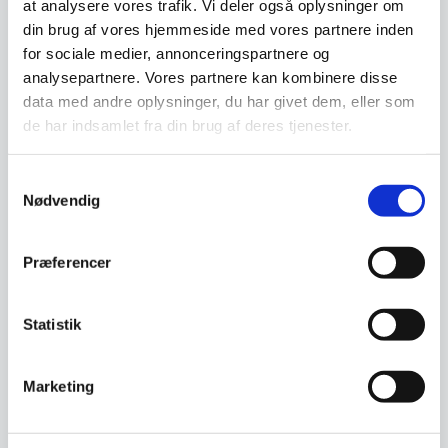
at analysere vores trafik. Vi deler også oplysninger om
Har du spørgsmål til varen? Klik her
din brug af vores hjemmeside med vores partnere inden
for sociale medier, annonceringspartnere og
analysepartnere. Vores partnere kan kombinere disse
Vi prismatcher - Klik her
data med andre oplysninger, du har givet dem, eller som
de har indsamlet fra din brug af deres tjenester.
Relaterede varer
Samtykkevalg
Nødvendig
SPAR 28%
Præferencer
Statistik
Marketing
Kødhakker 100 kg/time,
Vaffeljern med ekstra tung
Celme MEM 12 CE,
overdel, Cloer CL0120,