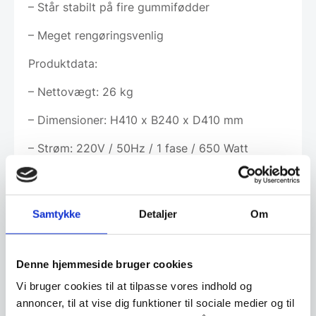
– Står stabilt på fire gummifødder
– Meget rengøringsvenlig
Produktdata:
– Nettovægt: 26 kg
– Dimensioner: H410 x B240 x D410 mm
– Strøm: 220V / 50Hz / 1 fase / 650 Watt
Samtykke
Detaljer
Om
Leveringsmetode
Denne hjemmeside bruger cookies
Altid god kvalitet, se her hvorfor
Vi bruger cookies til at tilpasse vores indhold og
annoncer, til at vise dig funktioner til sociale medier og til