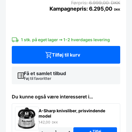
6.999,00
DKK
6.295,00
DKK
Kødhakker,
PROFESSIONEL
-
MAXI
1 stk. på eget lager ➞ 1-2 hverdages levering
-
Op
til
Tilføj til kurv
320
kg/t
antal
Få et samlet tilbud
Føj til favoritter
Du kunne også være interesseret i…
A-Sharp knivsliber, prisvindende
model
142,00
DKK
+ Tilføj
-
+