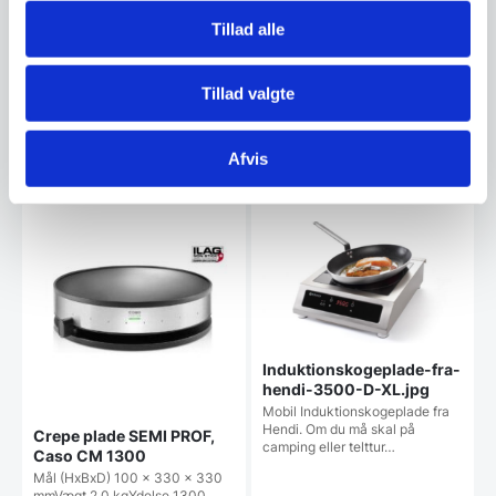
mulighed for “pølsehorn”
INTROPRIS
Celme er en italiensk producent,
Klassisk, med store bageplader•
Tillad alle
grundlagt i 1971. Sortimentet af
Bage signallys• Trinløs
italiensk…
variabel…
Den
Tillad valgte
799,00
DKK
5.998,75
DKK
oprindelige
574,00
DKK
Den
pris
aktuelle
var:
Afvis
pris
799,00 DKK.
Vi prismatcher
Vi prismatcher
er:
574,00 DKK.
Induktionskogeplade-fra-
hendi-3500-D-XL.jpg
Mobil Induktionskogeplade fra
Hendi. Om du må skal på
Crepe plade SEMI PROF,
camping eller telttur…
Caso CM 1300
Mål (HxBxD) 100 x 330 x 330
mmVægt 2,0 kgYdelse 1300