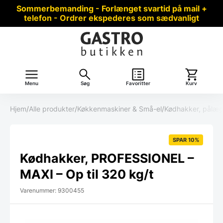
Sommerbemanding - Forlænget svartid på mail +
telefon - Ordrer ekspederes som sædvanligt
Menu
Søg
Favoritter
Kurv
Hjem
/
Alle produkter
/
Køkkenmaskiner & Små-el
/
Kødhakker, pålæg
SPAR 10%
Kødhakker, PROFESSIONEL –
MAXI – Op til 320 kg/t
Varenummer: 9300455