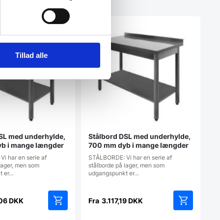
Tillad alle
SL med underhylde,
Stålbord DSL med underhylde,
b i mange længder
700 mm dyb i mange længder
i har en serie af
STÅLBORDE: Vi har en serie af
lager, men som
stålborde på lager, men som
t er…
udgangspunkt er…
,06
DKK
Fra
3.117,19
DKK
Dette
Dette