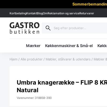
Sommerbemanding -
Kortbetaling
Kontakt
Blog
Om
Reklamation og service
Returvarer
Mærker
Køkkenmaskiner & Små-el
Køkke
Hjem
/
Alle produkter
/
Møbler, stålvarer & udendørs
/
Møbler &
Umbra knagerække – FLIP 8 
Natural
Varenummer: 318858-390