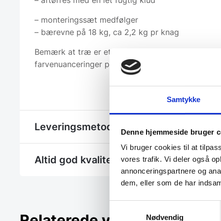
– aftørres med en let fugtig klud
– monteringssæt medfølger
– bærevne på 18 kg, ca 2,2 kg pr knag
Bemærk at træ er et naturprodukt, og der kan de
farvenuanceringer på produktet.
Samtykke
Leveringsmetode
Denne hjemmeside bruger c
Vi bruger cookies til at tilpas
Altid god kvalitet, se her hvorfor
vores trafik. Vi deler også 
annonceringspartnere og anal
dem, eller som de har indsaml
Samtykkevalg
Relaterede varer
Nødvendig