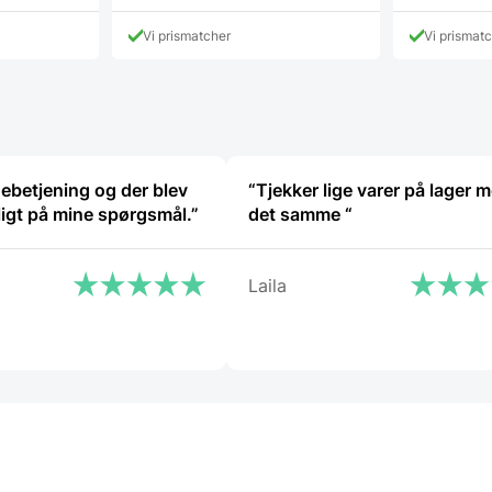
vare
har
Vi prismatcher
Vi prismat
flere
varianter.
Mulighederne
kan
vælges
på
varesiden
ebetjening og der blev
“Tjekker lige varer på lager 
ligt på mine spørgsmål.”
det samme “
Laila