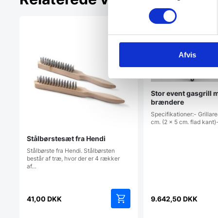
Afvis
Stor event gasgrill 
brændere
Specifikationer:- Grillar
cm. (2 x 5 cm. flad kant
Stålbørstesæt fra Hendi
Stålbørste fra Hendi. Stålbørsten
består af træ, hvor der er 4 rækker
af…
41,00
DKK
9.642,50
DKK