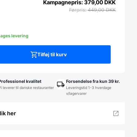
379,00
DKK
449,00
DKK
dages levering
Tilføj til kurv
Professionel kvalitet
Forsendelse fra kun 39 kr.
Vi leverer til danske restauranter
Leveringstid 1-3 hverdage
v/lagervarer
lik her