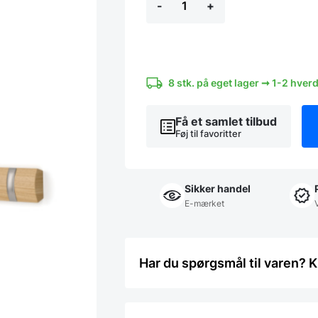
-
+
knagerække
-
FLIP
8
KROGE
Natural
antal
8 stk. på eget lager ➞ 1-2 hver
Få et samlet tilbud
Føj til favoritter
Sikker handel
E-mærket
Har du spørgsmål til varen? K