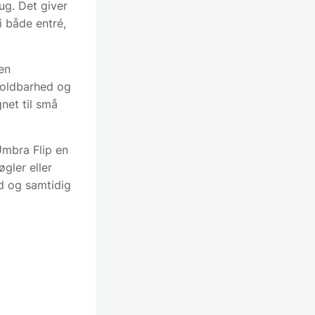
rug. Det giver
i både entré,
 en
holdbarhed og
net til små
Umbra Flip en
øgler eller
d og samtidig