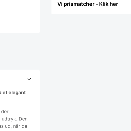
Vi prismatcher - Klik her
 et elegant
 der
k udtryk. Den
es ud, når de