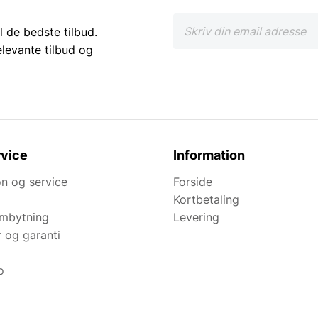
l de bedste tilbud.
elevante tilbud og
vice
Information
n og service
Forside
Kortbetaling
ombytning
Levering
r og garanti
o