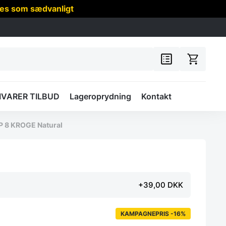
res som sædvanligt
IVARER TILBUD
Lageroprydning
Kontakt
P 8 KROGE Natural
+39,00 DKK
KAMPAGNEPRIS -16%