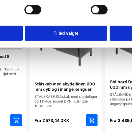
Tillad valgte
med 8
eal: 122 x 50
)- Hjul med…
Stålbord D
Stålskab med skydelåger, 600
600 mm dy
mm dyb og i mange længder
STÅLBORDE: V
STÅLSKABE:Stålskab med skydelåger
stålborde på 
og 1 hylde, model DPN- Længde
udgangspunk
1000-1700…
Fra
7.573,44
DKK
Fra
3.439
Dette