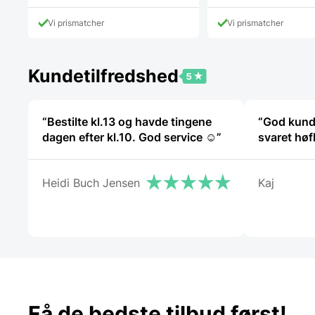
Vi prismatcher
Vi prismatcher
Kundetilfredshed
“Bestilte kl.13 og havde tingene
“God kund
dagen efter kl.10. God service ☺”
svaret høf
Heidi Buch Jensen
Kaj
Få de bedste tilbud først!