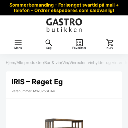
Sommerbemanding - Forlænget svartid på mail +
telefon - Ordrer ekspederes som sædvanligt
Menu
Søg
Favoritter
Kurv
Hjem
/
Alle produkter
/
Bar & vin
/
Vin
/
Vinreoler, vinhylder og vintønde
IRIS – Røget Eg
Varenummer: MW025SOAK