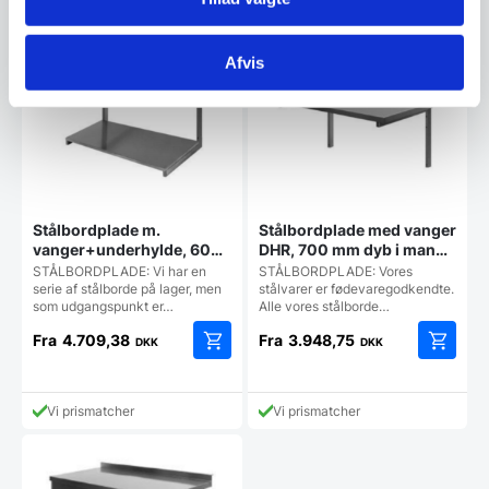
flere
varianter
Mulighe
Afvis
kan
vælges
på
vareside
Stålbordplade m.
Stålbordplade med vanger
vanger+underhylde, 600
DHR, 700 mm dyb i mange
mm dyb, Mange længder
længder
STÅLBORDPLADE: Vi har en
STÅLBORDPLADE: Vores
serie af stålborde på lager, men
stålvarer er fødevaregodkendte.
som udgangspunkt er…
Alle vores stålborde…
Fra
4.709,38
Fra
3.948,75
DKK
DKK
Dette
Dette
vare
vare
har
har
Vi prismatcher
Vi prismatcher
flere
flere
varianter.
varianter
Mulighederne
Mulighe
kan
kan