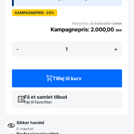
KAMPAGNEPRIS -20%
2.500,00
DKK
2.000,00
DKK
Hannah
-
+
Table
-
Creme
antal
Tilføj til kurv
Få et samlet tilbud
Føj til favoritter
Sikker handel
E-mærket
Professionel kvalitet