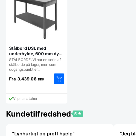
vælges
vælges
på
på
varesiden
vareside
Stålbord DSL med
underhylde, 600 mm dyb i
mange længder
STÅLBORDE: Vi har en serie af
stålborde på lager, men som
udgangspunkt er…
Fra
3.439,06
DKK
Dette
vare
har
Vi prismatcher
flere
varianter.
Kundetilfredshed
Mulighederne
kan
vælges
på
“Lynhurtigt og proff hjælp”
“Jeg bl
varesiden