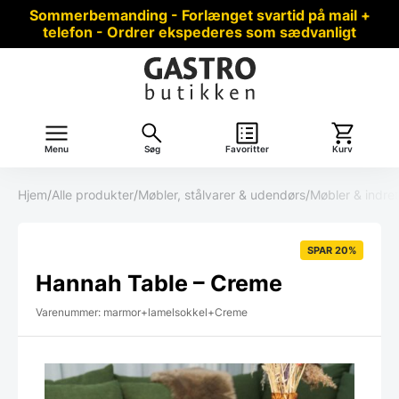
Sommerbemanding - Forlænget svartid på mail +
telefon - Ordrer ekspederes som sædvanligt
Menu
Søg
Favoritter
Kurv
Hjem
/
Alle produkter
/
Møbler, stålvarer & udendørs
/
Møbler & indre
SPAR 20%
Hannah Table – Creme
Varenummer: marmor+lamelsokkel+Creme