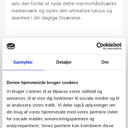
selv den fordel at nyde dette marmorhåndværks
mesterværk og oplev den ultimative luksus og
skønhed i din daglige tilværelse.
Leveringsmetode
Samtykke
Detaljer
Om
Altid god kvalitet, se her hvorfor
Denne hjemmeside bruger cookies
Vi bruger cookies til at tilpasse vores indhold og
Har du spørgsmål til varen? Klik her
annoncer, til at vise dig funktioner til sociale medier og til
at analysere vores trafik. Vi deler også oplysninger om
din brug af vores hjemmeside med vores partnere inden
Vi prismatcher - Klik her
for sociale medier, annonceringspartnere og
analysepartnere. Vores partnere kan kombinere disse