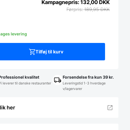
132,00
DKK
189,95
DKK
dages levering
Tilføj til kurv
Professionel kvalitet
Forsendelse fra kun 39 kr.
Vi leverer til danske restauranter
Leveringstid 1-3 hverdage
v/lagervarer
lik her