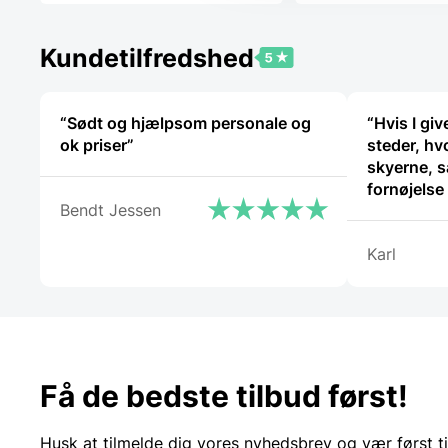
56,00 DKK.
90,00 DKK.
Kundetilfredshed
“Sødt og hjælpsom personale og
“Hvis I give
ok priser”
steder, hvo
skyerne, s
fornøjelse
Bendt Jessen
Karl
Få de bedste tilbud først!
Husk at tilmelde dig vores nyhedsbrev og vær først ti