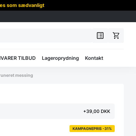
res som sædvanligt
IVARER TILBUD
Lageroprydning
Kontakt
runeret messing
+39,00 DKK
KAMPAGNEPRIS -31%