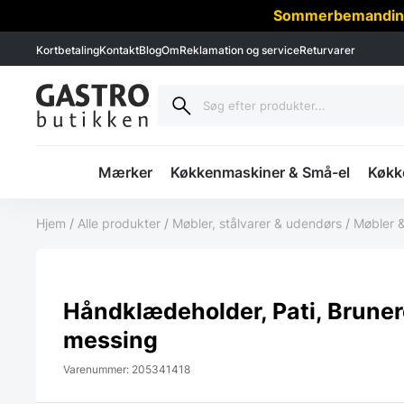
Sommerbemanding -
Kortbetaling
Kontakt
Blog
Om
Reklamation og service
Returvarer
Mærker
Køkkenmaskiner & Små-el
Køkke
Hjem
/
Alle produkter
/
Møbler, stålvarer & udendørs
/
Møbler &
Håndklædeholder, Pati, Bruner
messing
Varenummer: 205341418