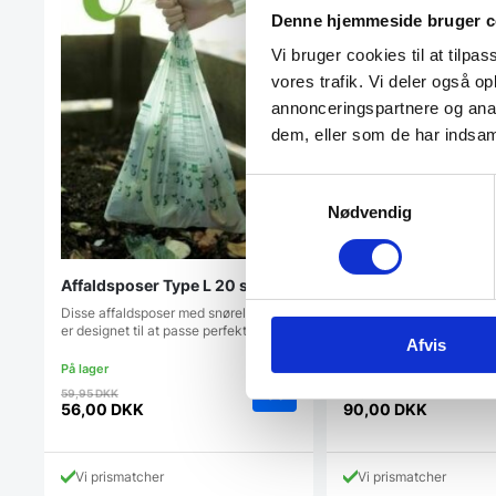
Denne hjemmeside bruger c
Vi bruger cookies til at tilpas
vores trafik. Vi deler også 
annonceringspartnere og anal
dem, eller som de har indsaml
Samtykkevalg
Tandkrus Dark Grey
Nødvendig
Det er svært at finde en
tandbørsteholder, der ma
stilfulde…
Affaldsposer Type L 20 stk
Disse affaldsposer med snørelukning
er designet til at passe perfekt til…
Afvis
Den
Den
59,95
DKK
115,00
DKK
oprindelige
oprindelig
56,00
DKK
90,00
DKK
Den
Den
pris
pris
aktuelle
aktuelle
var:
var:
pris
pris
59,95 DKK.
115,00 DKK
Vi prismatcher
Vi prismatcher
er:
er: