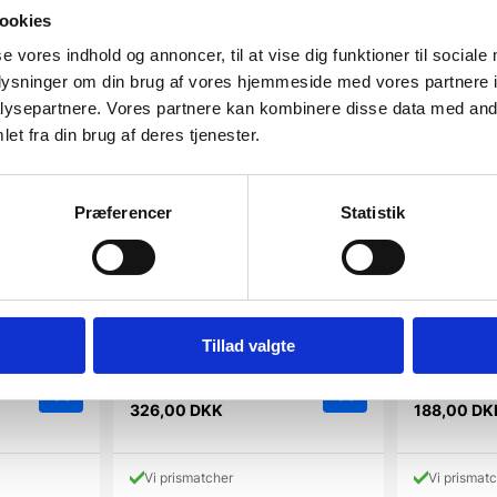
ookies
se vores indhold og annoncer, til at vise dig funktioner til sociale
oplysninger om din brug af vores hjemmeside med vores partnere i
ysepartnere. Vores partnere kan kombinere disse data med andr
et fra din brug af deres tjenester.
Badhylde med badskraber
Toilet rulle
Præferencer
Statistik
White
Steel
tcher dit
Organiser dit brusebad fuldstændigt
Oprethold dine
på én gang - forkæl det med denne
det mindste 
smarte…
Tillad valgte
Den
D
419,00
DKK
219,00
DKK
e
oprindelige
op
326,00
DKK
188,00
DK
Den
Den
pris
pr
aktuelle
aktuelle
var:
va
pris
pris
.
419,00 DKK.
21
Vi prismatcher
Vi prismat
er:
er: