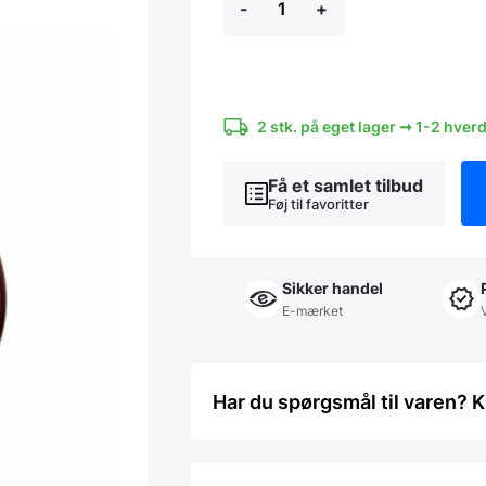
-
+
Pati,
Bruneret
messing
antal
2 stk. på eget lager ➞ 1-2 hver
Få et samlet tilbud
Føj til favoritter
Sikker handel
E-mærket
Har du spørgsmål til varen? K