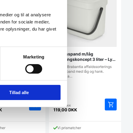
 medier og til at analysere
nden for sociale medier,
e oplysninger, du har givet
 dispenser Brilliant
Affaldsspand m/låg
Marketing
sorteringskoncept 3 liter – Lys
grå
 stilstandarder selv i
Lækker Brabantia affaldssorterings
rum i dit hus med denne…
affaldsspand med låg og hank.
Brabantia…
Tillad alle
en
Den
149,00
DKK
rindelige
oprindelige
K
119,00
DKK
Den
is
pris
aktuelle
r:
var:
pris
9,00 DKK.
149,00 DKK.
cher
Vi prismatcher
er: