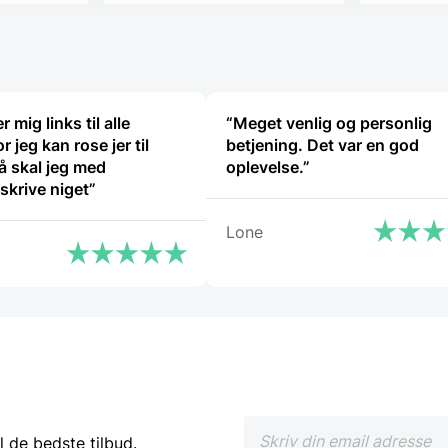
326,00 DKK.
188,00 DK
r mig links til alle
“Meget venlig og personlig
r jeg kan rose jer til
betjening. Det var en god
å skal jeg med
oplevelse.”
 skrive niget”
Lone
l de bedste tilbud.