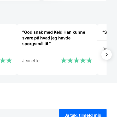
K.
119,00 DKK.
“God snak med Keld Han kunne
“Super 
svare på hvad jeg havde
spørgsmål til “
Brian N
Jeanette
Ja tak, tilmeld mig