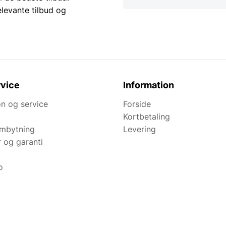
elevante tilbud og
vice
Information
n og service
Forside
Kortbetaling
ombytning
Levering
r og garanti
o