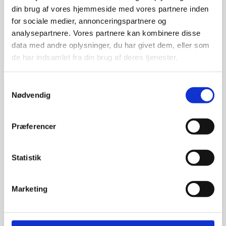
Isterningeform, XL
din brug af vores hjemmeside med vores partnere inden
isterninger, Hendi
for sociale medier, annonceringspartnere og
Isterningeform, XL isterninger,
Hendi
analysepartnere. Vores partnere kan kombinere disse
data med andre oplysninger, du har givet dem, eller som
de har indsamlet fra din brug af deres tjenester.
Champagnestopper –
Vagnbys – Champagne
stopper
Samtykkevalg
Lille og praktisk
champagnestopper i eksklusivt
Nødvendig
design fra danske
Vangbys.Denne…
Præferencer
Den
239,00
DKK
65,00
DKK
oprindelige
167,30
DKK
Den
pris
aktuelle
var:
Statistik
pris
239,00 DKK.
Vi prismatcher
Vi prismatcher
er:
167,30 DKK.
Marketing
SPAR 50%