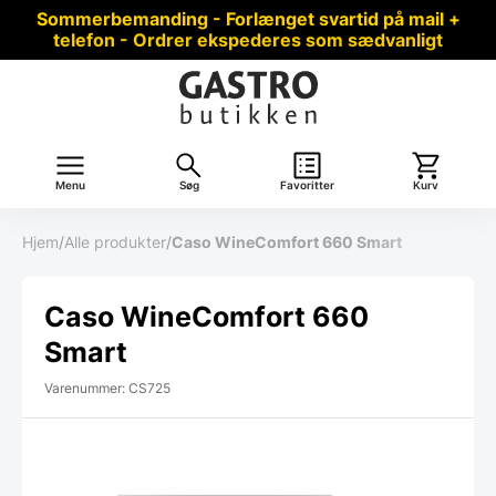
Sommerbemanding - Forlænget svartid på mail +
telefon - Ordrer ekspederes som sædvanligt
Menu
Søg
Favoritter
Kurv
Hjem
/
Alle produkter
/
Caso WineComfort 660 Smart
Caso WineComfort 660
Smart
Varenummer: CS725