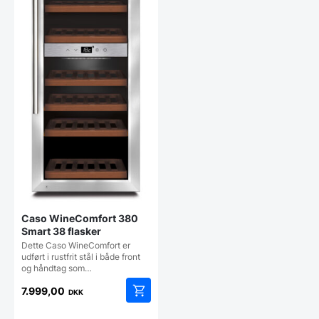
Caso WineComfort 380
Smart 38 flasker
Dette Caso WineComfort er
udført i rustfrit stål i både front
og håndtag som…
7.999,00
DKK