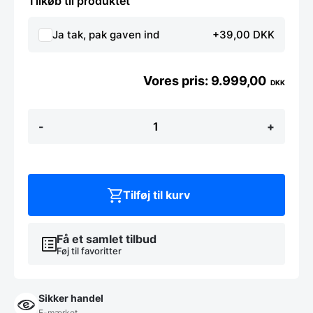
Tilkøb til produktet
Ja tak, pak gaven ind
+39,00 DKK
9.999,00
DKK
Caso
-
+
WineComfort
660
Smart
antal
Tilføj til kurv
Få et samlet tilbud
Føj til favoritter
Sikker handel
E-mærket