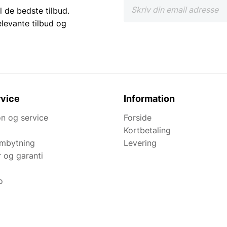
l de bedste tilbud.
elevante tilbud og
vice
Information
n og service
Forside
Kortbetaling
ombytning
Levering
r og garanti
o