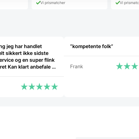
Vi prismatcher
Vi prismat
ng jeg har handlet
“kompetente folk”
lt sikkert ikke sidste
rvice og en super flink
Frank
befale at
”