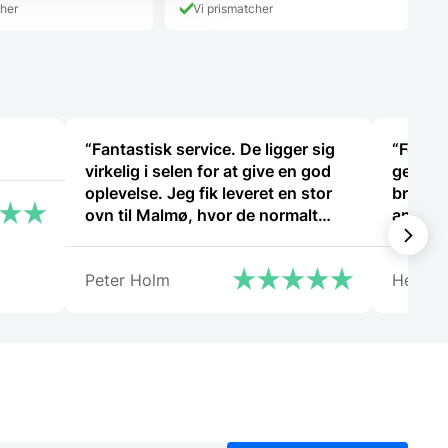
cher
Vi prismatcher
“Fantastisk service. De ligger sig
“Fedt s
virkelig i selen for at give en god
gerne v
oplevelse. Jeg fik leveret en stor
bruger
ovn til Malmø, hvor de normalt
ansatt
ikke har levering direkte, uden
problemer. Jeg kan i høj grad
Peter Holm
Henrik
anbefale Gastrobutikken – som
både på priser og service er noget
ud over det sædvanlige.”