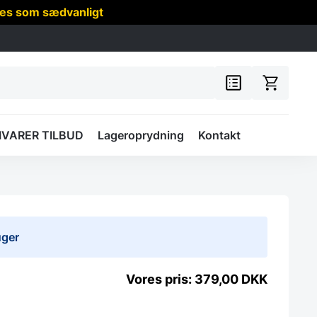
res som sædvanligt
IVARER TILBUD
Lageroprydning
Kontakt
uger
379,00
DKK