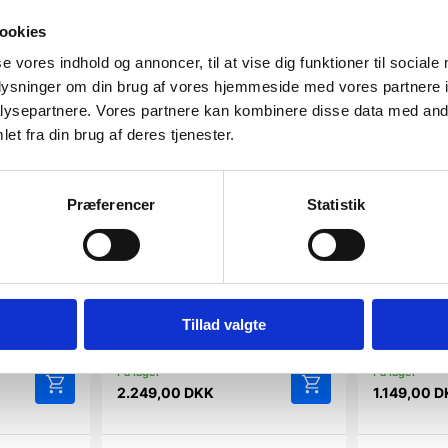
ookies
se vores indhold og annoncer, til at vise dig funktioner til sociale
oplysninger om din brug af vores hjemmeside med vores partnere i
ysepartnere. Vores partnere kan kombinere disse data med andr
et fra din brug af deres tjenester.
Præferencer
Statistik
Brændt
SASHA – Røget Eg
SASHA – F
Vores vinreoler i kollektionen Proline
Vores vinreole
er fremstillet af det bedste
er fremstillet
ionen Proline
håndværk…
håndværk…
te
Tillad valgte
2.249,00
DKK
1.149,00
D