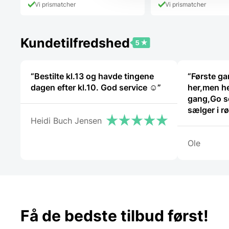
Vi prismatcher
Vi prismatcher
Kundetilfredshed
“Bestilte kl.13 og havde tingene
“Første ga
dagen efter kl.10. God service ☺”
her,men he
gang,Go se
sælger i røret Kan klart an
Heidi Buch Jensen
handle her
Ole
Få de bedste tilbud først!