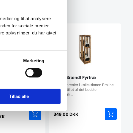
 medier og til at analysere
nden for sociale medier,
e oplysninger, du har givet
Marketing
yrtræ
ANA – Brændt Fyrtræ
r i kollektionen Proline
Vores vinreoler i kollektionen Proline
 af det bedste
er fremstillet af det bedste
håndværk…
Tillad alle
349,00
DKK
KK