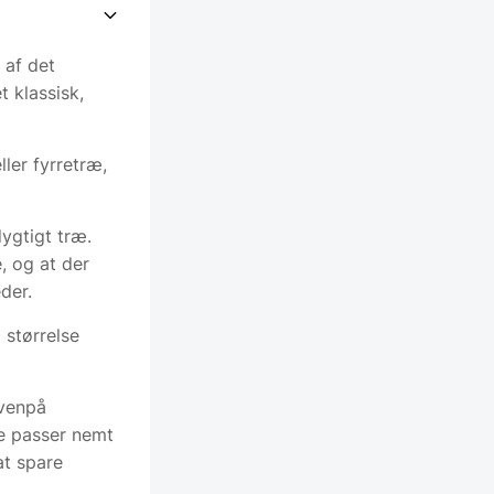
t af det
t klassisk,
ller fyrretræ,
ygtigt træ.
e, og at der
der.
 størrelse
ovenpå
de passer nemt
at spare