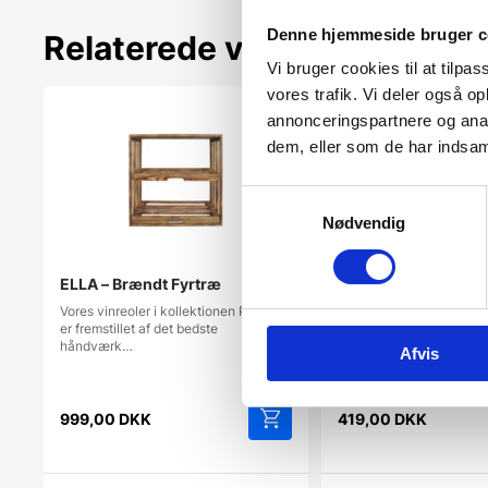
Denne hjemmeside bruger c
Relaterede varer
Vi bruger cookies til at tilpas
vores trafik. Vi deler også 
annonceringspartnere og anal
dem, eller som de har indsaml
Samtykkevalg
Nødvendig
ELLA – Brændt Fyrtræ
Half MIA Vertical – 
Fyrtræ
Vores vinreoler i kollektionen Proline
er fremstillet af det bedste
Vores vinreoler i kollekt
håndværk…
er fremstillet af det beds
Afvis
håndværk…
999,00
DKK
419,00
DKK