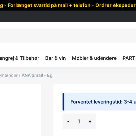
 Forlænget svartid på mail + telefon - Ordrer ekspede
ngrej & Tilbehør
Bar & vin
Møbler & udendøre
PART
 vintønder
/
ANA Small – Eg
Forventet leveringstid: 3-4 
ANA
-
+
Small
-
Eg