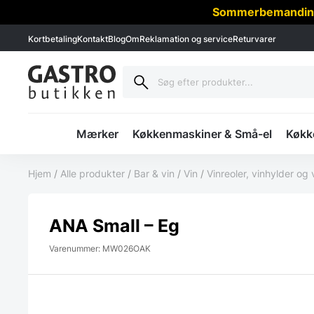
Sommerbemanding -
Kortbetaling
Kontakt
Blog
Om
Reklamation og service
Returvarer
Mærker
Køkkenmaskiner & Små-el
Køkke
Hjem
/
Alle produkter
/
Bar & vin
/
Vin
/
Vinreoler, vinhylder og
ANA Small – Eg
Varenummer: MW026OAK