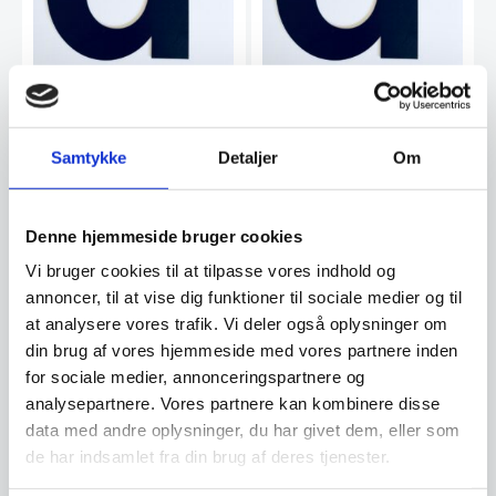
Statement letter, bogstav
Statement letter, bogstav
50 cm. Sort.
30 cm. Sort.
Samtykke
Detaljer
Om
Statement letter, er design
Statement letter, er design
bogstaver som du kan
bogstaver som du kan
udsmykke din bolig med de…
udsmykke din bolig med de…
Denne hjemmeside bruger cookies
599,00
349,00
DKK
DKK
Vi bruger cookies til at tilpasse vores indhold og
annoncer, til at vise dig funktioner til sociale medier og til
Vi prismatcher
Vi prismatcher
at analysere vores trafik. Vi deler også oplysninger om
din brug af vores hjemmeside med vores partnere inden
for sociale medier, annonceringspartnere og
analysepartnere. Vores partnere kan kombinere disse
data med andre oplysninger, du har givet dem, eller som
de har indsamlet fra din brug af deres tjenester.