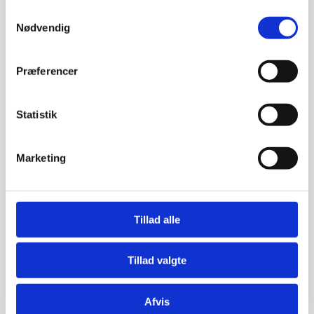
Steba Pulled Pork gafler
Samtykkevalg
Specifikationer:2 stk i
Nødvendig
pakken100% BPA
friVarmeresistent op til 230
°CNemme at…
Rullekøkken
Arbejdsbord, salgsbord,
Præferencer
udekøkken med plads til
indbygnings kogepladeBordet…
4.995,00
149,00
DKK
DKK
Statistik
Vi prismatcher
Vi prismatcher
Marketing
Tillad alle
Tillad valgte
Afvis