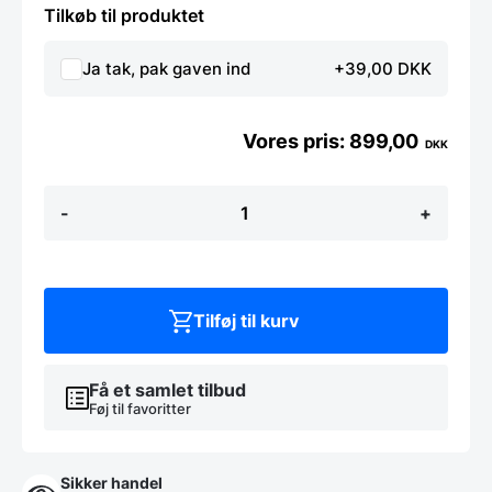
Tilkøb til produktet
Ja tak, pak gaven ind
+39,00 DKK
899,00
DKK
Æblekasse
-
+
-
Teak
antal
Tilføj til kurv
Få et samlet tilbud
Føj til favoritter
Sikker handel