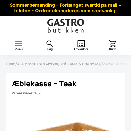
Sommerbemanding - Forlænget svartid på mail +
telefon - Ordrer ekspederes som sædvanligt
Menu
Søg
Favoritter
Kurv
Hjem
/
Alle produkter
/
Møbler, stålvarer & udendørs
/
Møbler & indre
Æblekasse – Teak
Varenummer: 30-i