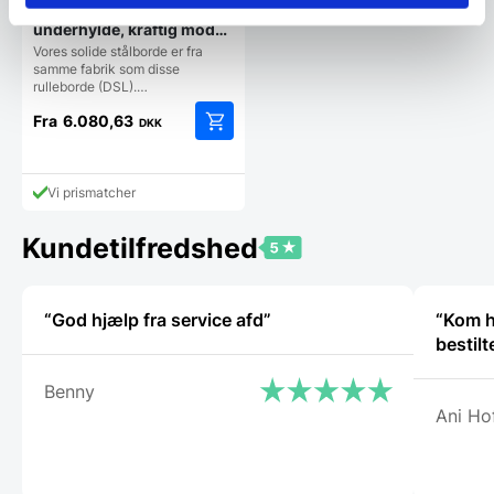
Rullebord i stål med
underhylde, kraftig model,
mange størrelser
Vores solide stålborde er fra
samme fabrik som disse
rulleborde (DSL).…
Fra
6.080,63
DKK
Dette
vare
har
Vi prismatcher
flere
varianter.
Kundetilfredshed
Mulighederne
kan
vælges
på
“God hjælp fra service afd”
“Kom h
varesiden
bestilt
Benny
Ani Ho