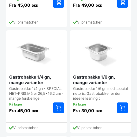
Fra
45,00
Fra
49,00
DKK
DKK
Dette
Dette
vare
vare
har
har
Vi prismatcher
Vi prismatcher
flere
flere
varianter.
varianter
Mulighederne
Mulighe
kan
kan
vælges
vælges
på
på
varesiden
vareside
Gastrobakke 1/4 gn,
Gastrobakke 1/6 gn,
mange varianter
mange varianter
Gastrobakke 1/4 gn - SPECIAL
Gastrobakke 1/6 gn med special
NET-PRIS.Måler 26,5x16,2 cm -
netpris. Gastrobakker er den
mange forskellige…
ideelle løsning til…
Fra
45,00
Fra
39,00
DKK
DKK
Dette
Dette
vare
vare
har
har
Vi prismatcher
Vi prismatcher
flere
flere