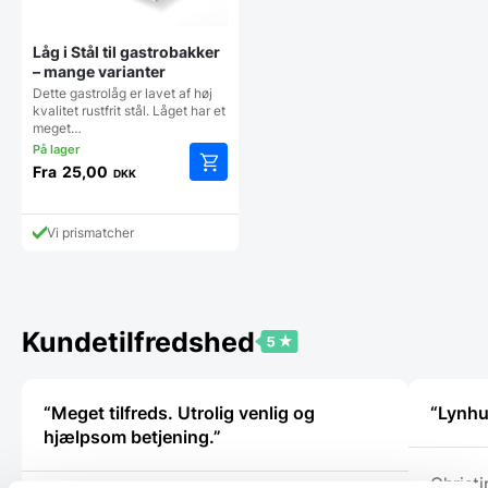
Låg i Stål til gastrobakker
– mange varianter
Dette gastrolåg er lavet af høj
kvalitet rustfrit stål. Låget har et
meget…
Fra
25,00
DKK
Dette
vare
har
Vi prismatcher
flere
varianter.
Mulighederne
kan
vælges
Kundetilfredshed
på
varesiden
“Meget tilfreds. Utrolig venlig og
“Lynhu
hjælpsom betjening.”
Christi