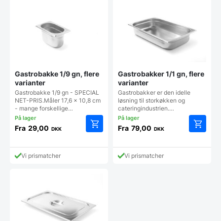
varianter.
varianter
Mulighederne
Mulighe
kan
kan
vælges
vælges
på
på
varesiden
vareside
Gastrobakke 1/9 gn, flere
Gastrobakker 1/1 gn, flere
varianter
varianter
Gastrobakke 1/9 gn - SPECIAL
Gastrobakker er den idelle
NET-PRIS.Måler 17,6 x 10,8 cm
løsning til storkøkken og
- mange forskellige…
cateringindustrien.…
Fra
29,00
Fra
79,00
DKK
DKK
Dette
Dette
vare
vare
har
har
Vi prismatcher
Vi prismatcher
flere
flere
varianter.
varianter
Mulighederne
Mulighe
kan
kan
vælges
vælges
på
på
varesiden
vareside