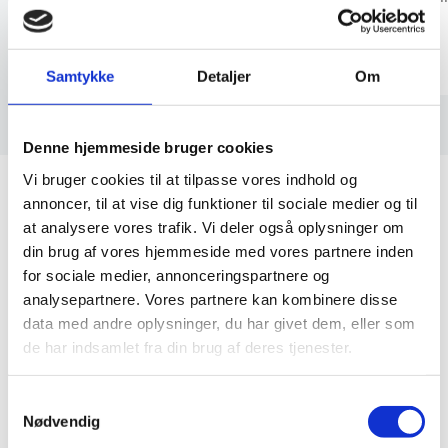
Steffen
Samtykke
Detaljer
Om
Denne hjemmeside bruger cookies
Vi bruger cookies til at tilpasse vores indhold og
annoncer, til at vise dig funktioner til sociale medier og til
at analysere vores trafik. Vi deler også oplysninger om
Gastrobakker & Låg
din brug af vores hjemmeside med vores partnere inden
for sociale medier, annonceringspartnere og
Skab system i køkkenet med
analysepartnere. Vores partnere kan kombinere disse
data med andre oplysninger, du har givet dem, eller som
professionelle gastrobakker
de har indsamlet fra din brug af deres tjenester.
Gastrobakker er ikke bare beholdere; de er
Samtykkevalg
byggestenene i din kulinariske “mise en place”.
Nødvendig
Uanset om du skal marinere kød, opbevare snittede