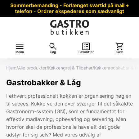
Sommerbemanding - Forlænget svartid på mail +
telefon - Ordrer ekspederes som sædvanligt
Menu
Søg
Favoritter
Kurv
Hjem
/
Alle produkter
/
Køkkengrej & Tilbehør
/
Køkkenredskaber & B
Gastrobakker & Låg
I ethvert professionelt køkken er organisering nøglen
til succes. Kokke verden over sværger til det såkaldte
Gastronorm-system (GN), som er fundamentet for
effektiv madlavning, opbevaring og servering. Men
hvorfor skal de professionelle have alt det gode
udstyr for sig selv? Med vores udvalg af