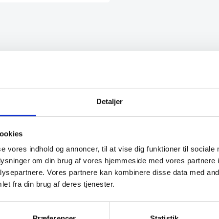
n meget behagelig
“God snak med Keld Han ku
svare på hvad jeg havde
spørgsmål til “
Detaljer
Jeanette
ookies
se vores indhold og annoncer, til at vise dig funktioner til sociale
oplysninger om din brug af vores hjemmeside med vores partnere i
ysepartnere. Vores partnere kan kombinere disse data med andr
et fra din brug af deres tjenester.
Præferencer
Statistik