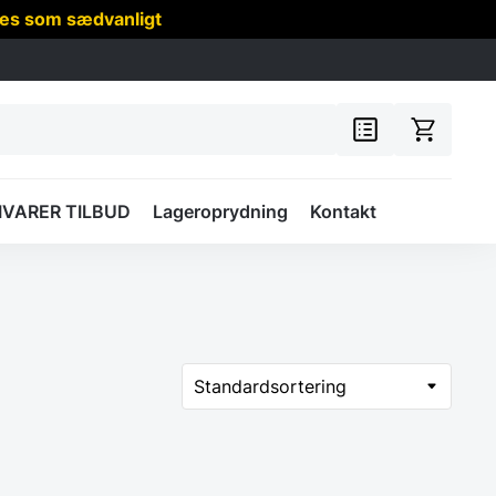
res som sædvanligt
IVARER TILBUD
Lageroprydning
Kontakt