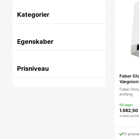
Kategorier
Egenskaber
Prisniveau
Faber Gl
Vægmont
Faber Glor
emfang
1.562,50
3.899,00
D
Vi prism