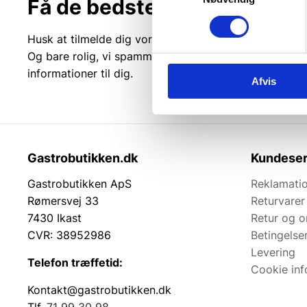
Få de bedste tilbud først!
Husk at tilmelde dig vores nyhedsbrev og vær først ti
Og bare rolig, vi spammer dig ikke, men sender kun r
informationer til dig.
Afvis
Gastrobutikken.dk
Kundeser
Gastrobutikken ApS
Reklamatio
Rømersvej 33
Returvarer
7430 Ikast
Retur og 
CVR: 38952986
Betingelse
Levering
Telefon træffetid:
Cookie inf
Kontakt@gastrobutikken.dk
Tlf.
71 99 30 98