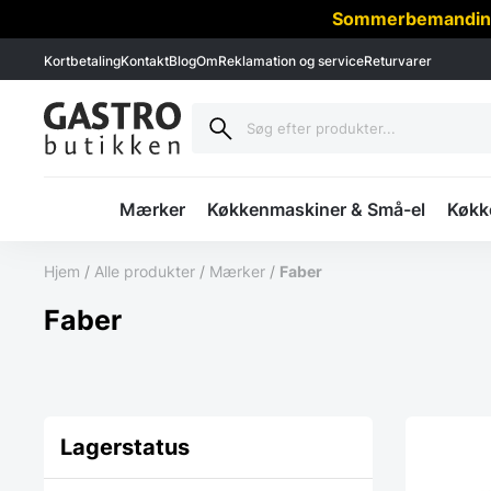
Sommerbemanding -
Kortbetaling
Kontakt
Blog
Om
Reklamation og service
Returvarer
Mærker
Køkkenmaskiner & Små-el
Køkke
Hjem
/
Alle produkter
/
Mærker
/
Faber
Faber
Lagerstatus