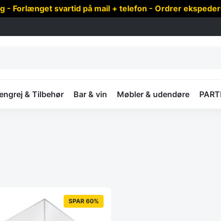
 Forlænget svartid på mail + telefon - Ordrer ekspede
ngrej & Tilbehør
Bar & vin
Møbler & udendøre
PART
SPAR 60%