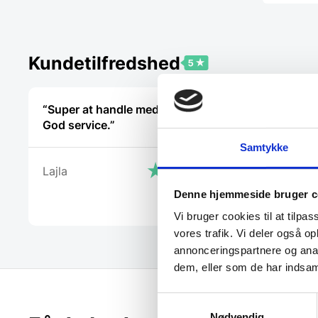
Kundetilfredshed
“Super at handle med, hurtig lev.
“Det var e
God service.”
samtale.”
Samtykke
Lajla
Käthe
Denne hjemmeside bruger c
Vi bruger cookies til at tilpas
vores trafik. Vi deler også 
annonceringspartnere og anal
dem, eller som de har indsaml
Samtykkevalg
Nødvendig