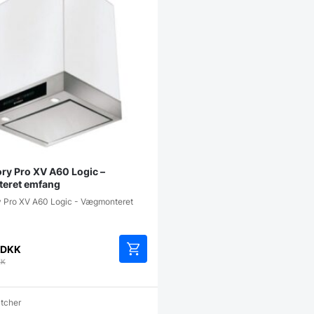
ory Pro XV A60 Logic –
eret emfang
y Pro XV A60 Logic - Vægmonteret
DKK
KK
atcher