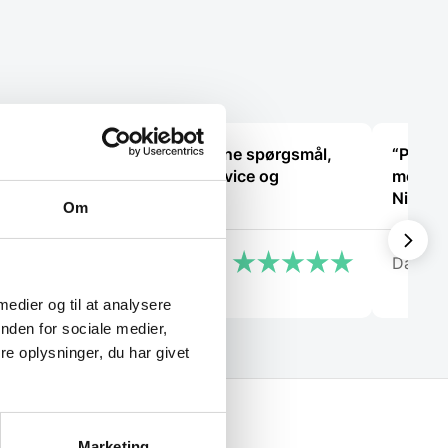
nne
“Jeg fik svar på mine spørgsmål,
“Profes
og der var god service og
modtage
tålmodighed.”
Nice s
Om
Adem
Darut
 medier og til at analysere
nden for sociale medier,
e oplysninger, du har givet
Marketing