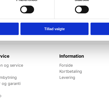
l de bedste tilbud.
elevante tilbud og
Tillad valgte
vice
Information
n og service
Forside
Kortbetaling
ombytning
Levering
r og garanti
o