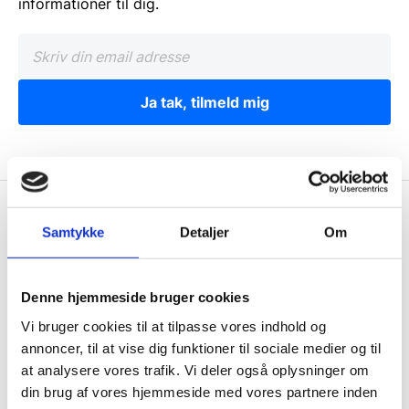
informationer til dig.
Ja tak, tilmeld mig
Gastrobutikken.dk
Samtykke
Detaljer
Om
Gastrobutikken ApS
Rømersvej 33
Denne hjemmeside bruger cookies
7430 Ikast
Vi bruger cookies til at tilpasse vores indhold og
CVR: 38952986
annoncer, til at vise dig funktioner til sociale medier og til
Telefon træffetid:
at analysere vores trafik. Vi deler også oplysninger om
din brug af vores hjemmeside med vores partnere inden
Kontakt@gastrobutikken.dk