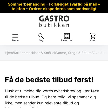
Sommerbemanding - Forlænget svartid på mail +
telefon - Ordrer ekspederes som sædvanligt
Menu
Søg
Favoritter
Kurv
Hjem
/
Køkkenmaskiner & Små-el
/
Varme, Stege & Friture
/
Ovn & Mi
Få de bedste tilbud først!
Husk at tilmelde dig vores nyhedsbrev og vær først
til de bedste tilbud. Og bare rolig, vi spammer dig
ikke, men sender kun relevante tilbud og