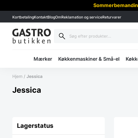
Sommerbemanding -
Kortbetaling
Kontakt
Blog
Om
Reklamation og service
Returvarer
Mærker
Køkkenmaskiner & Små-el
Køkke
Hjem
/
Jessica
Jessica
Lagerstatus