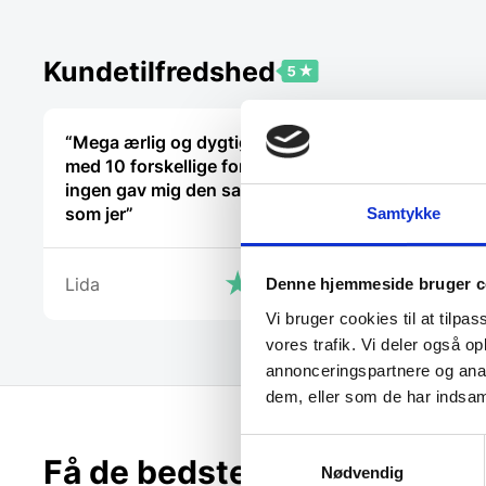
Kundetilfredshed
“Mega ærlig og dygtig … har talt
“Fin fyr, 
med 10 forskellige forhandler men
ingen gav mig den samme tryghed
Marlu
som jer”
Samtykke
Lida
Denne hjemmeside bruger c
Vi bruger cookies til at tilpas
vores trafik. Vi deler også 
annonceringspartnere og anal
dem, eller som de har indsaml
Samtykkevalg
Få de bedste tilbud først!
Nødvendig