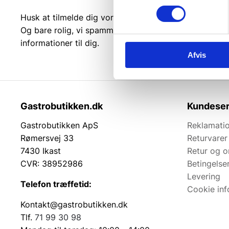
Husk at tilmelde dig vores nyhedsbrev og vær først ti
Og bare rolig, vi spammer dig ikke, men sender kun r
informationer til dig.
Afvis
Gastrobutikken.dk
Kundeser
Gastrobutikken ApS
Reklamatio
Rømersvej 33
Returvarer
7430 Ikast
Retur og 
CVR: 38952986
Betingelse
Levering
Telefon træffetid:
Cookie inf
Kontakt@gastrobutikken.dk
Tlf.
71 99 30 98