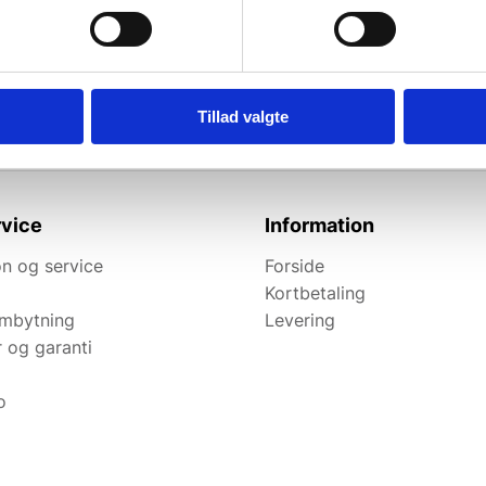
l de bedste tilbud.
elevante tilbud og
Tillad valgte
vice
Information
n og service
Forside
Kortbetaling
ombytning
Levering
r og garanti
o