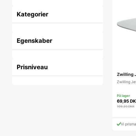
Kategorier
Egenskaber
Prisniveau
Zwilling
Zwilling J
69,95
DK
109,95
DKK
Vi prism