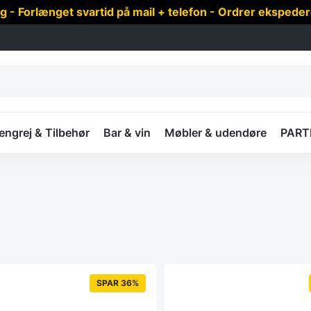
 Forlænget svartid på mail + telefon - Ordrer ekspede
ngrej & Tilbehør
Bar & vin
Møbler & udendøre
PART
SPAR 36%