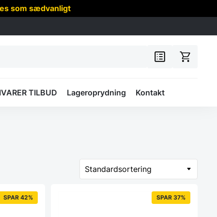
res som sædvanligt
IVARER TILBUD
Lageroprydning
Kontakt
SPAR 42%
SPAR 37%