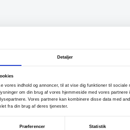
der løste opgaven”
“Hvis I giver mig links til alle
steder, hvor jeg kan rose jer t
skyerne, så skal jeg med
fornøjelse skrive niget”
Detaljer
Karl
ookies
se vores indhold og annoncer, til at vise dig funktioner til sociale
oplysninger om din brug af vores hjemmeside med vores partnere i
ysepartnere. Vores partnere kan kombinere disse data med andr
et fra din brug af deres tjenester.
Præferencer
Statistik