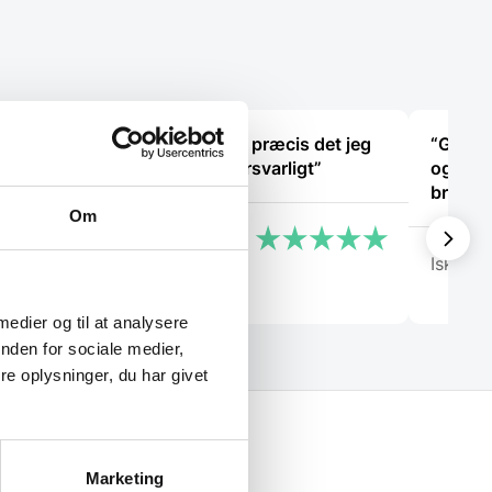
“Kom hurtigt og er præcis det jeg
“Glade 
il
bestilte. Pakket forsvarligt”
og for 
bravør
Om
Ani Hof
Isken
 medier og til at analysere
nden for sociale medier,
e oplysninger, du har givet
Marketing