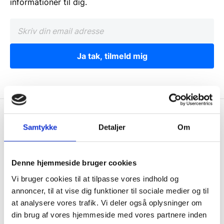
informationer til dig.
Ja tak, tilmeld mig
Gastrobutikken.dk
Samtykke
Detaljer
Om
Gastrobutikken ApS
Rømersvej 33
Denne hjemmeside bruger cookies
7430 Ikast
Vi bruger cookies til at tilpasse vores indhold og
CVR: 38952986
annoncer, til at vise dig funktioner til sociale medier og til
Telefon træffetid:
at analysere vores trafik. Vi deler også oplysninger om
din brug af vores hjemmeside med vores partnere inden
Kontakt@gastrobutikken.dk