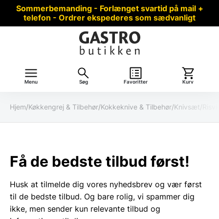
Sommerbemanding - Forlænget svartid på mail +
telefon - Ordrer ekspederes som sædvanligt
Menu
Søg
Favoritter
Kurv
Hjem
/
Køkkengrej & Tilbehør
/
Kokkeknive & Tilbehør
/
Knivsæt
/
Risv
Få de bedste tilbud først!
Husk at tilmelde dig vores nyhedsbrev og vær først
til de bedste tilbud. Og bare rolig, vi spammer dig
ikke, men sender kun relevante tilbud og