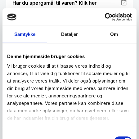
Har du spørgsmål til varen? Klik her
Vi prismatcher - Klik her
Samtykke
Detaljer
Om
Relaterede varer
Denne hjemmeside bruger cookies
Vi bruger cookies til at tilpasse vores indhold og
annoncer, til at vise dig funktioner til sociale medier og til
at analysere vores trafik. Vi deler også oplysninger om
din brug af vores hjemmeside med vores partnere inden
for sociale medier, annonceringspartnere og
analysepartnere. Vores partnere kan kombinere disse
data med andre oplysninger, du har givet dem, eller som
Petunia lysestage – H11 x
de har indsamlet fra din brug af deres tjenester.
B7 x L7 cm
Petunia lysestagen er en smuk,
SPINDLE smykkeskrin,
håndlavet lysestage skabt af
hvid
massivt…
Samtykkevalg
Hold styr på alle dine