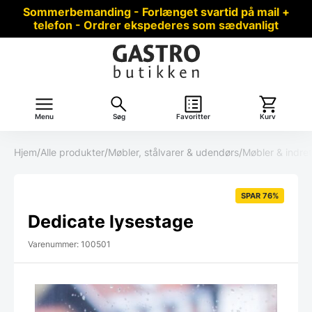
Sommerbemanding - Forlænget svartid på mail +
telefon - Ordrer ekspederes som sædvanligt
Menu
Søg
Favoritter
Kurv
Hjem
/
Alle produkter
/
Møbler, stålvarer & udendørs
/
Møbler & indre
SPAR 76%
Dedicate lysestage
Varenummer: 100501