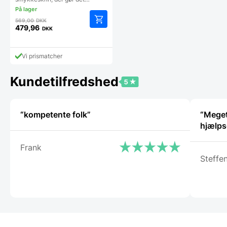
Den
569,00
DKK
oprindelige
479,96
DKK
Den
pris
aktuelle
var:
pris
569,00 DKK.
Vi prismatcher
er:
479,96 DKK.
Kundetilfredshed
“kompetente folk”
“Meget 
hjælps
Frank
Steffe