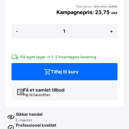
99,00
DKK
23,75
DKK
Dedicate
-
+
lysestage
antal
På eget lager ➞ 1-2 hverdages levering
Tilføj til kurv
Få et samlet tilbud
Føj til favoritter
Sikker handel
E-mærket
Professionel kvalitet