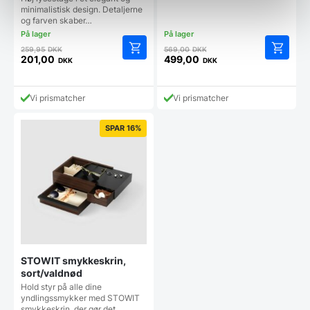
minimalistisk design. Detaljerne
og farven skaber…
Den
Den
259,95
DKK
569,00
DKK
oprindelige
oprindelige
201,00
499,00
DKK
DKK
Den
Den
pris
pris
aktuelle
aktuelle
var:
var:
pris
pris
259,95 DKK.
569,00 DKK.
Vi prismatcher
Vi prismatcher
er:
er:
201,00 DKK.
499,00 DKK.
SPAR 16%
STOWIT smykkeskrin,
sort/valdnød
Hold styr på alle dine
yndlingssmykker med STOWIT
smykkeskrin, der gør det…