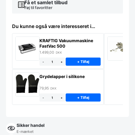
Få et samlet tilbud
Føj til favoritter
Du kunne også være interesseret i…
KRAFTIG Vakuummaskine
K
FastVac 500
M
1.499,00
2
DKK
+ Tilføj
-
+
Grydelapper i silikone
79,95
DKK
+ Tilføj
-
+
Sikker handel
E-mærket