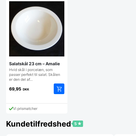
118,00 DKK.
Salatskål 23 cm – Amalie
Hvid skål i porcelæn, som
passer perfekt til salat. Skålen
er den del af…
69,95
DKK
Vi prismatcher
Kundetilfredshed