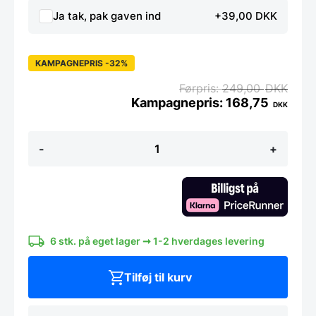
Ja tak, pak gaven ind
+39,00 DKK
KAMPAGNEPRIS -32%
249,00
DKK
168,75
DKK
BergHoff
-
+
RON
grønsagskniv
med
træhåndtag
13
cm
antal
6 stk. på eget lager ➞ 1-2 hverdages levering
Tilføj til kurv