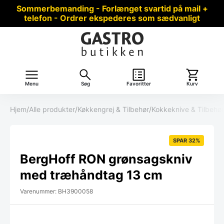
Sommerbemanding - Forlænget svartid på mail +
telefon - Ordrer ekspederes som sædvanligt
Menu
Søg
Favoritter
Kurv
Hjem
/
Alle produkter
/
Køkkengrej & Tilbehør
/
Kokkeknive & Tilbehør
SPAR 32%
BergHoff RON grønsagskniv
med træhåndtag 13 cm
Varenummer: BH3900058