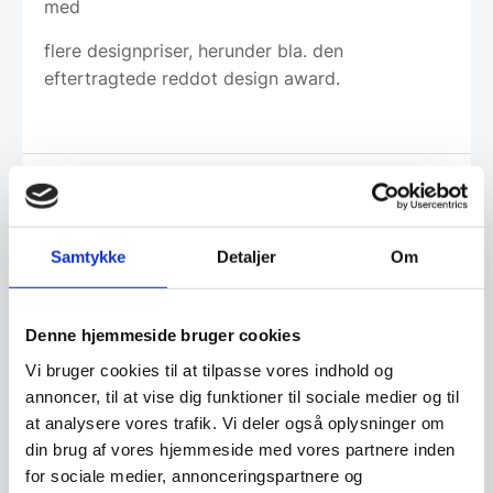
med
flere designpriser, herunder bla. den
eftertragtede reddot design award.
Leveringsmetode
Samtykke
Detaljer
Om
Altid god kvalitet, se her hvorfor
Denne hjemmeside bruger cookies
Har du spørgsmål til varen? Klik her
Vi bruger cookies til at tilpasse vores indhold og
annoncer, til at vise dig funktioner til sociale medier og til
at analysere vores trafik. Vi deler også oplysninger om
Vi prismatcher - Klik her
din brug af vores hjemmeside med vores partnere inden
for sociale medier, annonceringspartnere og