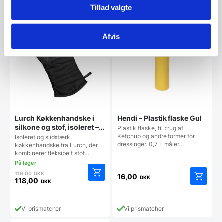
899,00 DKK.
Vi prismatcher
Vi prismatcher
Tillad valgte
er:
507,50 DKK.
SPAR 1%
Afvis
Lurch Køkkenhandske i
Hendi – Plastik flaske Gul
silkone og stof, isoleret –
Plastik flaske, til brug af
TOPKVALITET
Ketchup og andre former for
Isoleret og slidstærk
dressinger. 0,7 L måler…
køkkenhandske fra Lurch, der
kombinerer fleksibelt stof…
Den
119,00
DKK
16,00
DKK
oprindelige
118,00
DKK
Den
pris
aktuelle
var:
pris
119,00 DKK.
Vi prismatcher
Vi prismatcher
er: