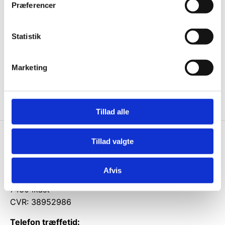
Præferencer
ikke, men sender kun relevante tilbud og
informationer til dig.
Statistik
Marketing
Ja tak, tilmeld mig
Tillad alle
Tillad valgte
Gastrobutikken.dk
Gastrobutikken ApS
Afvis
Rømersvej 33
7430 Ikast
CVR: 38952986
Telefon træffetid: