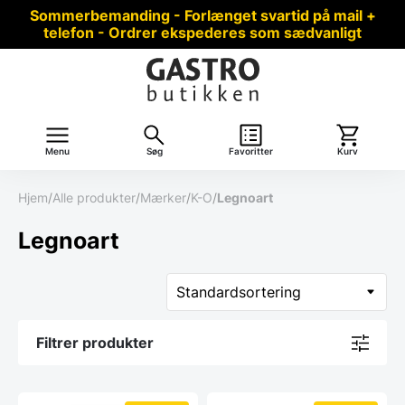
Sommerbemanding - Forlænget svartid på mail +
telefon - Ordrer ekspederes som sædvanligt
Menu
Søg
Favoritter
Kurv
Hjem
/
Alle produkter
/
Mærker
/
K-O
/
Legnoart
Legnoart
Filtrer produkter