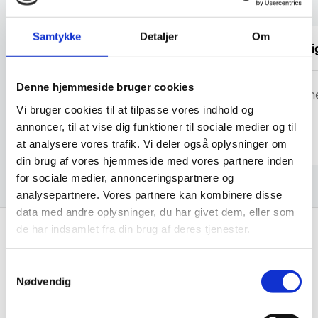
Kundetilfredshed
Samtykke
Detaljer
Om
“Yderst hjælpsomme og vejledende”
Virkeli
Denne hjemmeside bruger cookies
Michael
Cristin
Vi bruger cookies til at tilpasse vores indhold og
annoncer, til at vise dig funktioner til sociale medier og til
at analysere vores trafik. Vi deler også oplysninger om
din brug af vores hjemmeside med vores partnere inden
for sociale medier, annonceringspartnere og
analysepartnere. Vores partnere kan kombinere disse
data med andre oplysninger, du har givet dem, eller som
de har indsamlet fra din brug af deres tjenester.
Få de bedste tilbud først!
Samtykkevalg
Nødvendig
Husk at tilmelde dig vores nyhedsbrev og vær først
til de bedste tilbud. Og bare rolig, vi spammer dig