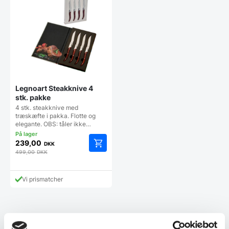
Legnoart Steakknive 4
stk. pakke
4 stk. steakknive med
træskæfte i pakka. Flotte og
elegante. OBS: tåler ikke…
239,00
DKK
499,00
DKK
Vi prismatcher