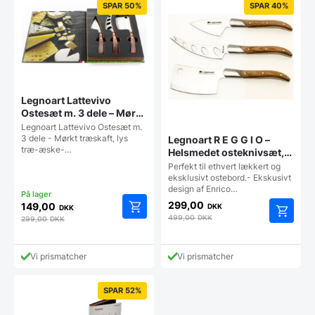
SPAR 50%
SPAR 40%
Legnoart Lattevivo
Ostesæt m. 3 dele – Mørkt
træskaft, lys træ-æske
Legnoart Lattevivo Ostesæt m.
3 dele - Mørkt træskaft, lys
Legnoart R E G G I O –
træ-æske-…
Helsmedet osteknivsæt,
LYST TRÆ
Perfekt til ethvert lækkert og
eksklusivt ostebord.- Ekskusivt
design af Enrico…
299,00
149,00
DKK
DKK
499,00
DKK
299,00
DKK
Vi prismatcher
Vi prismatcher
SPAR 52%