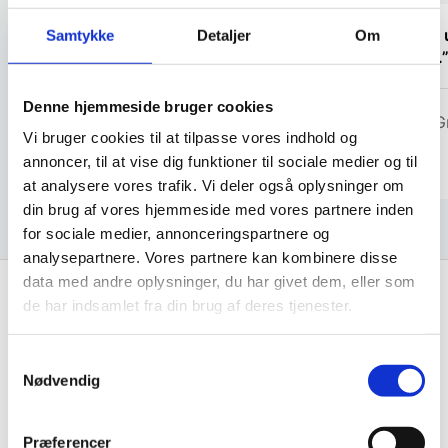
“Jeg fik svar på mine spørgsmål, og der
“Stort
Samtykke
Detaljer
Om
var god service og tålmodighed.”
priser.
Denne hjemmeside bruger cookies
Adem
Bent G
Vi bruger cookies til at tilpasse vores indhold og
annoncer, til at vise dig funktioner til sociale medier og til
at analysere vores trafik. Vi deler også oplysninger om
din brug af vores hjemmeside med vores partnere inden
for sociale medier, annonceringspartnere og
analysepartnere. Vores partnere kan kombinere disse
data med andre oplysninger, du har givet dem, eller som
de har indsamlet fra din brug af deres tjenester.
Få de bedste tilbud først!
Samtykkevalg
Nødvendig
Husk at tilmelde dig vores nyhedsbrev og vær først
til de bedste tilbud. Og bare rolig, vi spammer dig
ikke, men sender kun relevante tilbud og
Præferencer