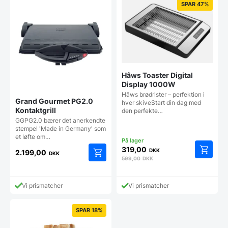
SPAR 47%
Hâws Toaster Digital
Display 1000W
Hâws brødrister – perfektion i
Grand Gourmet PG2.0
hver skiveStart din dag med
Kontaktgrill
den perfekte…
GGPG2.0 bærer det anerkendte
stempel 'Made in Germany' som
et løfte om…
319,00
DKK
2.199,00
DKK
599,00
DKK
Vi prismatcher
Vi prismatcher
SPAR 18%