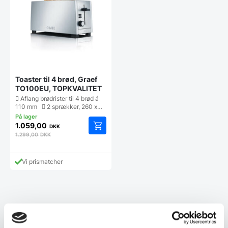
Toaster til 4 brød, Graef
TO100EU, TOPKVALITET
 Aflang brødrister til 4 brød á
110 mm  2 sprækker, 260 x…
1.059,00
DKK
1.299,00
DKK
Vi prismatcher
Kundetilfredshed