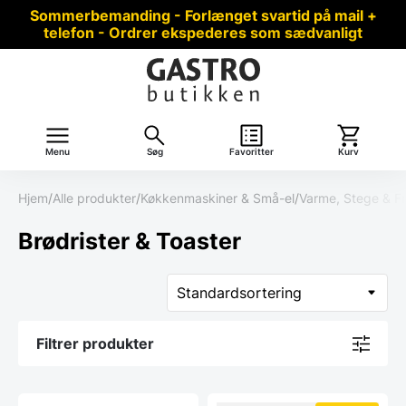
Sommerbemanding - Forlænget svartid på mail +
telefon - Ordrer ekspederes som sædvanligt
Menu
Søg
Favoritter
Kurv
Hjem
/
Alle produkter
/
Køkkenmaskiner & Små-el
/
Varme, Stege & Fr
Brødrister & Toaster
Filtrer produkter