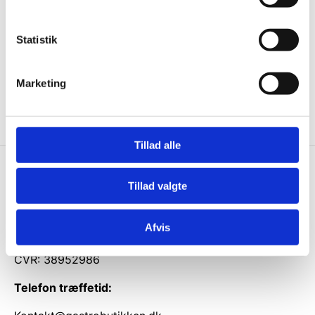
informationer til dig.
Statistik
Marketing
Ja tak, tilmeld mig
Tillad alle
Gastrobutikken.dk
Tillad valgte
Gastrobutikken ApS
Rømersvej 33
Afvis
7430 Ikast
CVR: 38952986
Telefon træffetid: