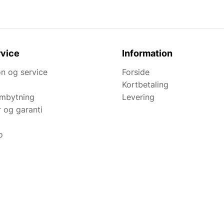
vice
Information
n og service
Forside
Kortbetaling
ombytning
Levering
r og garanti
o