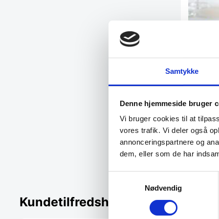
STORT C
Samtykke
Stort chok
gafler, 1,2 
Denne hjemmeside bruger c
287,20
D
Vi bruger cookies til at tilpas
399,00
DKK
vores trafik. Vi deler også 
annonceringspartnere og anal
Vi prism
dem, eller som de har indsaml
Samtykkevalg
Nødvendig
Kundetilfredshed