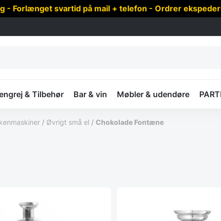
 Forlænget svartid på mail + telefon - Ordrer ekspede
ngrej & Tilbehør
Bar & vin
Møbler & udendøre
PART
kenmaskiner
/
Øvrigt små el
/
Chokolade Fontæne