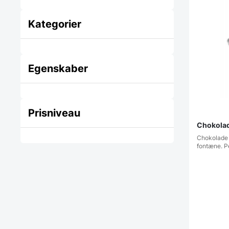
Kategorier
Egenskaber
Prisniveau
Chokola
Chokolade 
fontæne. Pe