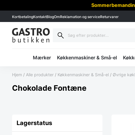
Sommerbemanding -
Kortbetaling
Kontakt
Blog
Om
Reklamation og service
Returvarer
Mærker
Køkkenmaskiner & Små-el
Køkke
Hjem
/
Alle produkter
/
Køkkenmaskiner & Små-el
/
Øvrige køk
Chokolade Fontæne
Lagerstatus