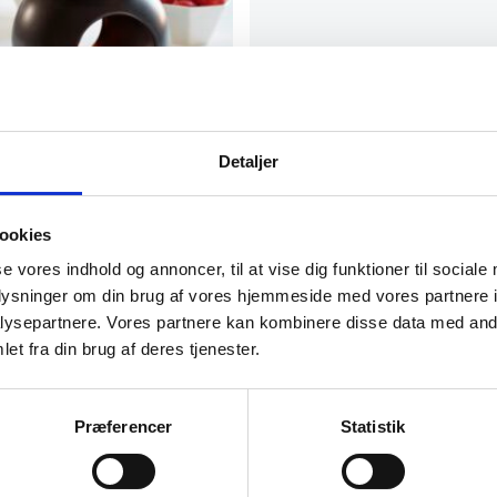
HOKOLADEFONDUE SÆT 1,2 L.
Detaljer
oladefondue sæt i sort keramik med 4
l. Det er en stor…
ookies
KK
se vores indhold og annoncer, til at vise dig funktioner til sociale
oplysninger om din brug af vores hjemmeside med vores partnere i
ysepartnere. Vores partnere kan kombinere disse data med andr
atcher
et fra din brug af deres tjenester.
Præferencer
Statistik