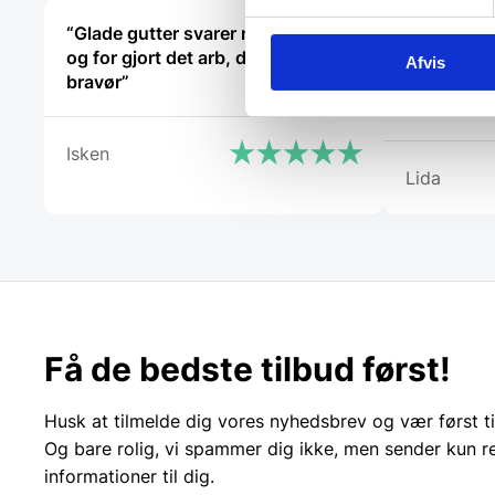
“Glade gutter svarer meget klart
“Mega ærli
og for gjort det arb, de lover med
med 10 for
Afvis
bravør”
ingen gav
som jer”
Isken
Lida
Få de bedste tilbud først!
Husk at tilmelde dig vores nyhedsbrev og vær først ti
Og bare rolig, vi spammer dig ikke, men sender kun r
informationer til dig.