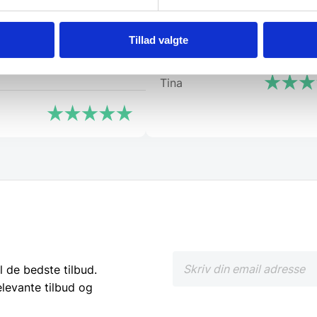
g og dygtig … har talt
“Er blevet mødt at hjælpso
skellige forhandler men
utrolig søde medarbejdere”
Tillad valgte
 mig den samme tryghed
Tina
l de bedste tilbud.
elevante tilbud og