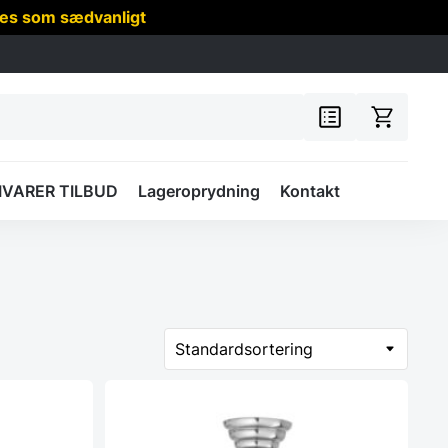
res som sædvanligt
IVARER TILBUD
Lageroprydning
Kontakt