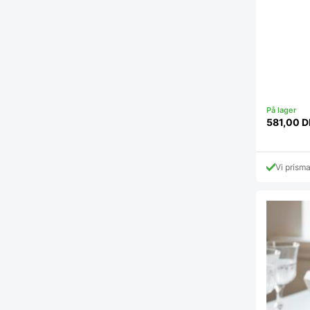
581,00
D
Vi prism