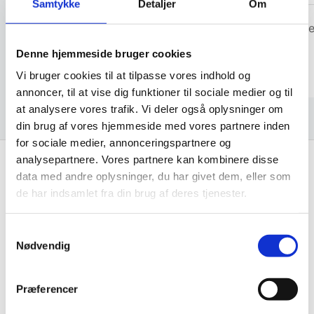
Samtykke
Detaljer
Om
snakker om og kan vejlede os kunder
Michae
Denne hjemmeside bruger cookies
Anonym
Vi bruger cookies til at tilpasse vores indhold og
annoncer, til at vise dig funktioner til sociale medier og til
at analysere vores trafik. Vi deler også oplysninger om
din brug af vores hjemmeside med vores partnere inden
for sociale medier, annonceringspartnere og
analysepartnere. Vores partnere kan kombinere disse
data med andre oplysninger, du har givet dem, eller som
Få de bedste tilbud først!
de har indsamlet fra din brug af deres tjenester.
Husk at tilmelde dig vores nyhedsbrev og vær først
Samtykkevalg
til de bedste tilbud. Og bare rolig, vi spammer dig
Nødvendig
ikke, men sender kun relevante tilbud og
informationer til dig.
Præferencer