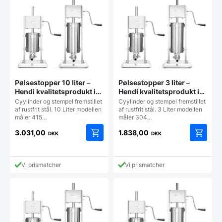
Pølsestopper 10 liter –
Pølsestopper 3 liter –
Hendi kvalitetsprodukt i
Hendi kvalitetsprodukt i
rustfrit stål med 4 tragte
rustfrit stål med 4 tragte
Cyylinder og stempel fremstillet
Cyylinder og stempel fremstillet
af rustfrit stål. 10 Liter modellen
af rustfrit stål. 3 Liter modellen
måler 415…
måler 304…
3.031,00
1.838,00
DKK
DKK
Vi prismatcher
Vi prismatcher