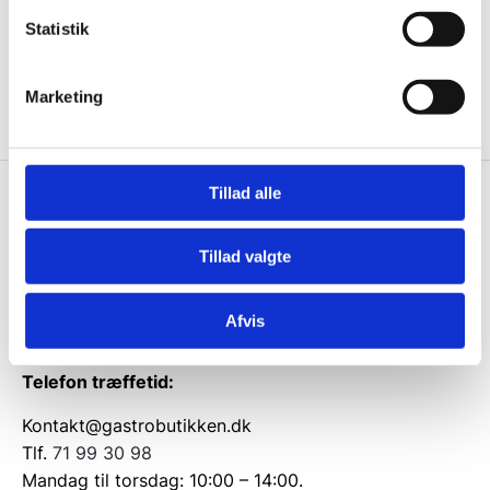
Statistik
Ja tak, tilmeld mig
Marketing
Tillad alle
Gastrobutikken.dk
Gastrobutikken ApS
Tillad valgte
Rømersvej 33
7430 Ikast
Afvis
CVR: 38952986
Telefon træffetid:
Kontakt@gastrobutikken.dk
Tlf.
71 99 30 98
Mandag til torsdag: 10:00 – 14:00.