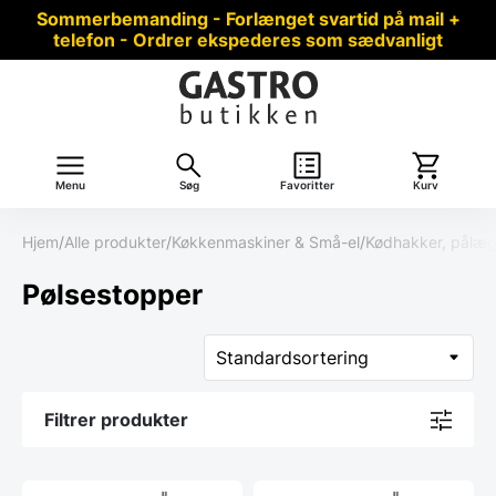
Sommerbemanding - Forlænget svartid på mail +
telefon - Ordrer ekspederes som sædvanligt
Menu
Søg
Favoritter
Kurv
Hjem
/
Alle produkter
/
Køkkenmaskiner & Små-el
/
Kødhakker, pålæg
Pølsestopper
Filtrer produkter