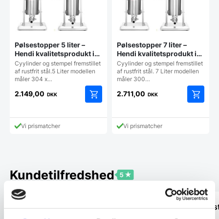
Pølsestopper 5 liter –
Pølsestopper 7 liter –
Hendi kvalitetsprodukt i
Hendi kvalitetsprodukt i
rustfrit stål med 4 tragte
rustfrit stål med 4 tragte
Cyylinder og stempel fremstillet
Cyylinder og stempel fremstillet
af rustfrit stål.5 Liter modellen
af rustfrit stål. 7 Liter modellen
måler 304 x…
måler 300…
2.149,00
2.711,00
DKK
DKK
Vi prismatcher
Vi prismatcher
Kundetilfredshed
Super dejlig service af Rasmus. Kanon
“Yders
med en medarbejder der ved hvad han