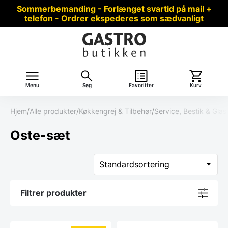
Sommerbemanding - Forlænget svartid på mail +
telefon - Ordrer ekspederes som sædvanligt
Menu
Søg
Favoritter
Kurv
Hjem
/
Alle produkter
/
Køkkengrej & Tilbehør
/
Service, Bestik & Glas
Oste-sæt
Filtrer produkter