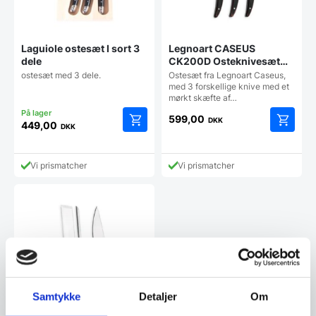
Laguiole ostesæt I sort 3
Legnoart CASEUS
dele
CK200D Osteknivesæt
m/3 dele, mørkt træskaft
ostesæt med 3 dele.
Ostesæt fra Legnoart Caseus,
med 3 forskellige knive med et
mørkt skæfte af…
599,00
DKK
449,00
DKK
Vi prismatcher
Vi prismatcher
Samtykke
Detaljer
Om