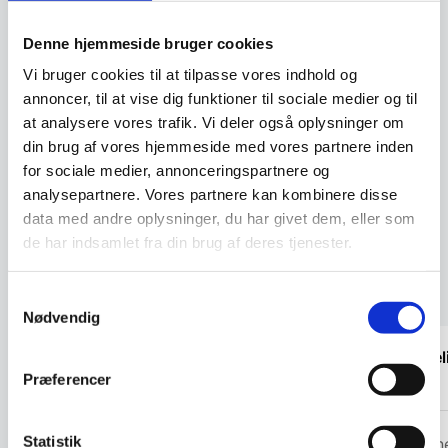
Legnoart CASEUS
Denne hjemmeside bruger cookies
CK200L osteknivesæt m/
3 dele, lyst træskaft
Ostesæt fra Legnoart Caseus,
Vi bruger cookies til at tilpasse vores indhold og
med 3 forskellige knive med et
lystskæfte af…
annoncer, til at vise dig funktioner til sociale medier og til
at analysere vores trafik. Vi deler også oplysninger om
599,00
DKK
din brug af vores hjemmeside med vores partnere inden
for sociale medier, annonceringspartnere og
Vi prismatcher
analysepartnere. Vores partnere kan kombinere disse
data med andre oplysninger, du har givet dem, eller som
de har indsamlet fra din brug af deres tjenester.
Kundetilfredshed
Samtykkevalg
Nødvendig
“Fantastisk service. De ligger sig virkelig
“Virkel
i selen for at give en god oplevelse. Jeg
“
Præferencer
fik leveret en stor ovn til Malmø, hvor de
normalt ikke har levering direkte, uden
Statistik
Cristin
problemer. Jeg kan i høj grad anbefale