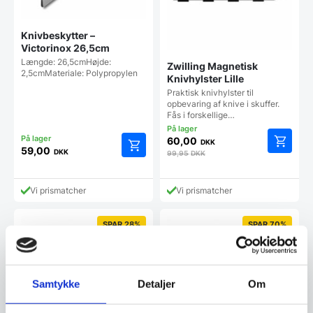
Knivbeskytter –
Victorinox 26,5cm
Længde: 26,5cmHøjde:
Zwilling Magnetisk
2,5cmMateriale: Polypropylen
Knivhylster Lille
Praktisk knivhylster til
opbevaring af knive i skuffer.
Fås i forskellige…
60,00
DKK
59,00
DKK
99,95
DKK
Vi prismatcher
Vi prismatcher
SPAR 28%
SPAR 70%
Samtykke
Detaljer
Om
Zwilling Magnetisk
Zwilling Magnetisk