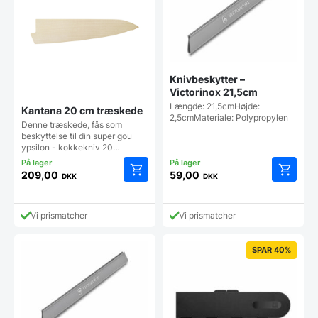
Knivbeskytter –
Victorinox 21,5cm
Længde: 21,5cmHøjde:
Kantana 20 cm træskede
2,5cmMateriale: Polypropylen
Denne træskede, fås som
beskyttelse til din super gou
ypsilon - kokkekniv 20…
209,00
59,00
DKK
DKK
Vi prismatcher
Vi prismatcher
SPAR 40%