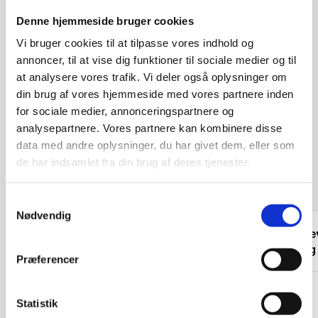
Knivhylster Medium
Knivhylster Stor
Praktisk knivhylster til sikker
Praktisk knivhylster til
Denne hjemmeside bruger cookies
opbevaring i skuffer, der
opbevaring af knive i skuffer.
beskytter dine…
Fås i forskellige…
Vi bruger cookies til at tilpasse vores indhold og
annoncer, til at vise dig funktioner til sociale medier og til
94,00
45,00
DKK
DKK
at analysere vores trafik. Vi deler også oplysninger om
129,95
DKK
149,95
DKK
din brug af vores hjemmeside med vores partnere inden
for sociale medier, annonceringspartnere og
Vi prismatcher
Vi prismatcher
analysepartnere. Vores partnere kan kombinere disse
data med andre oplysninger, du har givet dem, eller som
de har indsamlet fra din brug af deres tjenester.
Kundetilfredshed
Samtykkevalg
Nødvendig
“Bestilte kl.13 og havde tingene dagen
“Er bl
efter kl.10. God service ☺”
utroli
Præferencer
Heidi Buch Jensen
Tina
Statistik