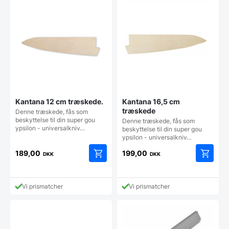
Kantana 12 cm træskede.
Kantana 16,5 cm
træskede
Denne træskede, fås som
beskyttelse til din super gou
Denne træskede, fås som
ypsilon - universalkniv…
beskyttelse til din super gou
ypsilon - universalkniv…
189,00
199,00
DKK
DKK
Vi prismatcher
Vi prismatcher