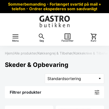
Sommerbemanding - Forlænget svartid på mail +
telefon - Ordrer ekspederes som sædvanligt
Menu
Søg
Favoritter
Kurv
Hjem
/
Alle produkter
/
Køkkengrej & Tilbehør
/
Kokkeknive & Tilbehør
Skeder & Opbevaring
Filtrer produkter