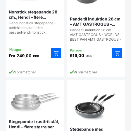
Nonstick stegepande 28
cm., Hendi – flere
Pande til induktion 26 cm
størrelser
Hendi nonstick stegepande –
– AMT GASTROGUS –
perfekt resultat uden
WORLDS BEST PAN
Pande til induktion 26 cm -
besværHendi nonstick…
AMT GASTROGUS - WORLDS
BEST PAN AMT GASTROGUS -
…
619,00
Fra
249,00
DKK
DKK
Dette
vare
har
Vi prismatcher
Vi prismatcher
flere
varianter.
Mulighederne
kan
vælges
på
varesiden
Stegepande i rustfrit stål,
Hendi – flere størrelser
Stegepande med