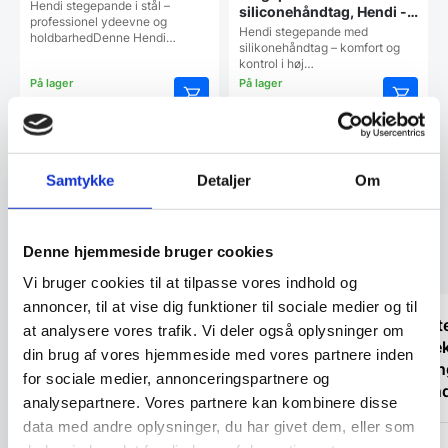
Hendi stegepande i stål –
siliconehåndtag, Hendi -
professionel ydeevne og
flere størrelser
Hendi stegepande med
holdbarhedDenne Hendi…
silikonehåndtag – komfort og
kontrol i høj…
Fra
219,00
Fra
269,00
DKK
DKK
Dette
Dette
vare
vare
har
har
Vi prismatcher
Vi prismatcher
flere
flere
Samtykke
Detaljer
Om
varianter.
varianter
Mulighederne
Mulighe
kan
kan
vælges
vælges
Denne hjemmeside bruger cookies
Kundetilfredshed
på
på
varesiden
vareside
Vi bruger cookies til at tilpasse vores indhold og
annoncer, til at vise dig funktioner til sociale medier og til
“God faglig og personlig betjening.”
“Anette
at analysere vores trafik. Vi deler også oplysninger om
imødek
din brug af vores hjemmeside med vores partnere inden
leverin
for sociale medier, annonceringspartnere og
Kenneth Lynge
sekund
analysepartnere. Vores partnere kan kombinere disse
data med andre oplysninger, du har givet dem, eller som