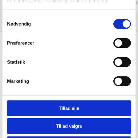
de har indsamlet fra din brug af deres tjenester.
Michae
Samtykkevalg
Nødvendig
Præferencer
Få de bedste tilbud først!
Statistik
Husk at tilmelde dig vores nyhedsbrev og vær først
til de bedste tilbud. Og bare rolig, vi spammer dig
Marketing
ikke, men sender kun relevante tilbud og
informationer til dig.
Tillad alle
Tillad valgte
Ja tak, tilmeld mig