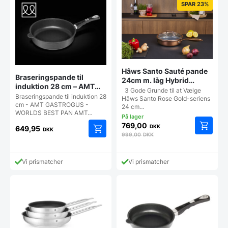
SPAR 23%
Hâws Santo Sauté pande
Braseringspande til
24cm m. låg Hybrid
induktion 28 cm – AMT
coating Rose Gold
3 Gode Grunde til at Vælge
GASTROGUS – WORLDS
Braseringspande til induktion 28
Hâws Santo Rose Gold-seriens
BEST PAN
cm - AMT GASTROGUS -
24 cm…
WORLDS BEST PAN AMT…
769,00
DKK
649,95
DKK
999,00
DKK
Vi prismatcher
Vi prismatcher