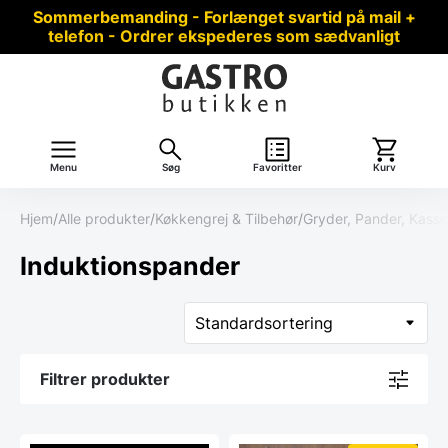
Sommerbemanding - Forlænget svartid på mail +
telefon - Ordrer ekspederes som sædvanligt
Menu
Søg
Favoritter
Kurv
Hjem
/
Alle produkter
/
Køkkengrej & Tilbehør
/
Gryder, Pander, Kasser
Induktionspander
Filtrer produkter