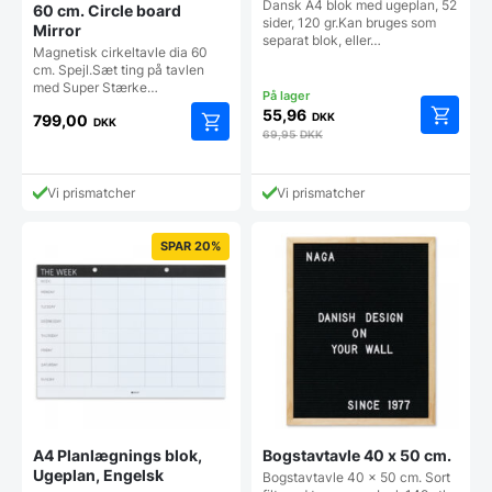
Dansk A4 blok med ugeplan, 52
60 cm. Circle board
sider, 120 gr.Kan bruges som
Mirror
separat blok, eller…
Magnetisk cirkeltavle dia 60
cm. Spejl.Sæt ting på tavlen
med Super Stærke…
55,96
DKK
799,00
DKK
69,95
DKK
Vi prismatcher
Vi prismatcher
SPAR 20%
A4 Planlægnings blok,
Bogstavtavle 40 x 50 cm.
Ugeplan, Engelsk
Bogstavtavle 40 x 50 cm. Sort