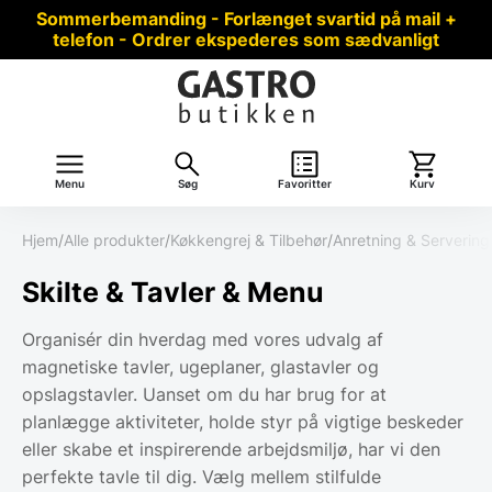
Sommerbemanding - Forlænget svartid på mail +
telefon - Ordrer ekspederes som sædvanligt
Menu
Søg
Favoritter
Kurv
Hjem
/
Alle produkter
/
Køkkengrej & Tilbehør
/
Anretning & Servering
Skilte & Tavler & Menu
Organisér din hverdag med vores udvalg af
magnetiske tavler, ugeplaner, glastavler og
opslagstavler. Uanset om du har brug for at
planlægge aktiviteter, holde styr på vigtige beskeder
eller skabe et inspirerende arbejdsmiljø, har vi den
perfekte tavle til dig. Vælg mellem stilfulde