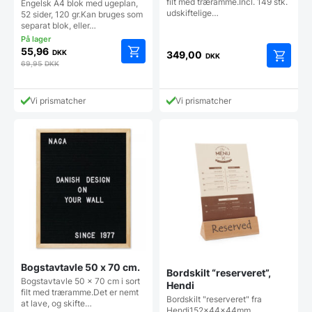
filt med træramme.Incl. 149 stk.
Engelsk A4 blok med ugeplan,
udskiftelige…
52 sider, 120 gr.Kan bruges som
separat blok, eller…
55,96
DKK
349,00
DKK
69,95
DKK
Vi prismatcher
Vi prismatcher
Bogstavtavle 50 x 70 cm.
Bordskilt “reserveret”,
Bogstavtavle 50 x 70 cm i sort
Hendi
filt med træramme.Det er nemt
Bordskilt "reserveret" fra
at lave, og skifte…
Hendi152x44x44mm