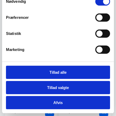
Nødvendig
23,51
DKK
499,00
DKK
39,95
DKK
Præferencer
Vi prismatcher
Vi prismatcher
Statistik
Marketing
Tillad alle
Glas uge tavle 45 x 45 cm.
Glas uge tavle 45 x 45 cm.
Tillad valgte
Sort. Dansk
Sort. Engelsk
Magnetisk glas uge tavle 45 x
Magnetisk glas uge tavle 45 x
45 cm. Sort Dansk tekst. Skriv
45 cm. Sort Engelsk tekst. Skriv
Afvis
på tavlen med en…
på tavlen med en…
499,00
499,00
DKK
DKK