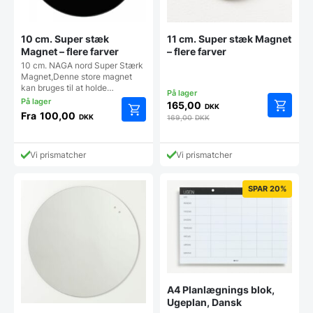
10 cm. Super stæk
11 cm. Super stæk Magnet
Magnet – flere farver
– flere farver
10 cm. NAGA nord Super Stærk
Magnet,Denne store magnet
kan bruges til at holde…
165,00
DKK
Fra
100,00
DKK
169,00
DKK
Dette
vare
har
Vi prismatcher
Vi prismatcher
flere
varianter.
Mulighederne
SPAR 20%
kan
vælges
på
varesiden
A4 Planlægnings blok,
Ugeplan, Dansk