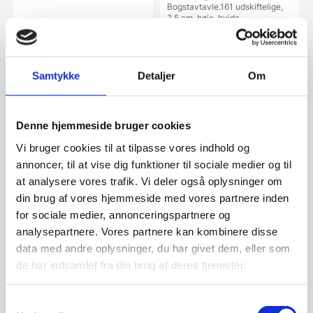
Bogstavtavle.161 udskiftelige,
2,5 cm. høje, hvide…
50,00
DKK
67,00
DKK
69,95
DKK
Samtykke
Detaljer
Om
Vi prismatcher
Vi prismatcher
Denne hjemmeside bruger cookies
SPAR 41%
Vi bruger cookies til at tilpasse vores indhold og
annoncer, til at vise dig funktioner til sociale medier og til
at analysere vores trafik. Vi deler også oplysninger om
din brug af vores hjemmeside med vores partnere inden
for sociale medier, annonceringspartnere og
analysepartnere. Vores partnere kan kombinere disse
data med andre oplysninger, du har givet dem, eller som
Extra Flags (40 pcs)
Glas uge tavle 45 x 45 cm.
de har indsamlet fra din brug af deres tjenester.
Hvid. Dansk
Flag Pins 40 stk. i assortede
farver. Beregnet til indrammede
Magnetisk glas uge tavle 45 x
kort. Også…
45 cm. Hvid. Dansk tekst. Skriv
Samtykkevalg
på tavlen med en…