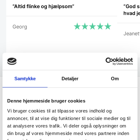
“Altid flinke og hjælpsom”
“God s
Georg
Jeanet
Samtykke
Detaljer
Om
Få de bedste tilbud først!
Denne hjemmeside bruger cookies
Vi bruger cookies til at tilpasse vores indhold og
Husk at tilmelde dig vores nyhedsbrev og vær først
annoncer, til at vise dig funktioner til sociale medier og til
til de bedste tilbud. Og bare rolig, vi spammer dig
at analysere vores trafik. Vi deler også oplysninger om
ikke, men sender kun relevante tilbud og
din brug af vores hjemmeside med vores partnere inden
informationer til dig.