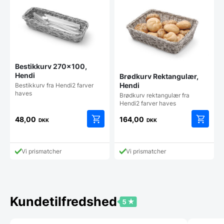
Bestikkurv 270×100,
Hendi
Brødkurv Rektangulær,
Hendi
Bestikkurv fra Hendi2 farver
haves
Brødkurv rektangulær fra
Hendi2 farver haves
48,00
164,00
DKK
DKK
Dette
Dette
vare
vare
har
har
Vi prismatcher
Vi prismatcher
flere
flere
varianter.
varianter
Mulighederne
Mulighe
kan
kan
vælges
vælges
Kundetilfredshed
på
på
varesiden
vareside