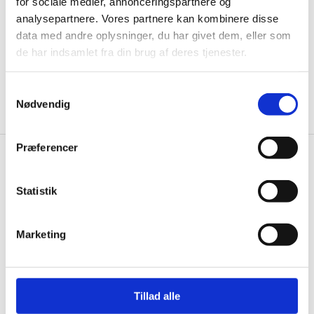
for sociale medier, annonceringspartnere og
analysepartnere. Vores partnere kan kombinere disse
data med andre oplysninger, du har givet dem, eller som
de har indsamlet fra din brug af deres tjenester.
Ja tak, tilmeld mig
Samtykkevalg
Nødvendig
Præferencer
Gastrobutikken.dk
Statistik
Gastrobutikken ApS
Rømersvej 33
7430 Ikast
Marketing
CVR: 38952986
Telefon træffetid:
Tillad alle
Kontakt@gastrobutikken.dk