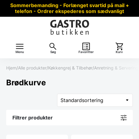
Sommerbemanding - Forlænget svartid på mail +
telefon - Ordrer ekspederes som sædvanligt
Menu
Søg
Favoritter
Kurv
Hjem
/
Alle produkter
/
Køkkengrej & Tilbehør
/
Anretning & Servering
Brødkurve
Filtrer produkter