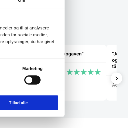
Om
har
flere
varianter.
Mulighederne
kan
vælges
 medier og til at analysere
på
nden for sociale medier,
varesiden
e oplysninger, du har givet
at
“Fin fyr, der løste opgaven”
“Jeg fi
ing”
og der 
tålmod
Marketing
Marlu
Adem
Tillad alle