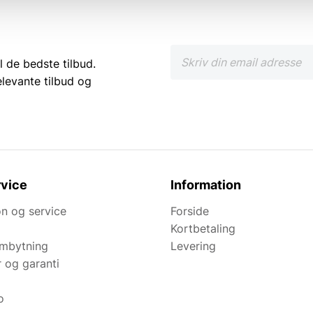
l de bedste tilbud.
elevante tilbud og
vice
Information
n og service
Forside
Kortbetaling
ombytning
Levering
r og garanti
o