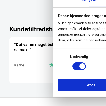
Samtykke
Vi prism
Denne hjemmeside bruger c
Vi bruger cookies til at tilpas
Kundetilfredshed
vores trafik. Vi deler også 
annonceringspartnere og anal
dem, eller som de har indsaml
“Det var en meget behagelig
“Super ser
samtale.”
Samtykkevalg
Nødvendig
Brian Niel
Käthe
Afvis