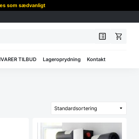
res som sædvanligt
IVARER TILBUD
Lageroprydning
Kontakt