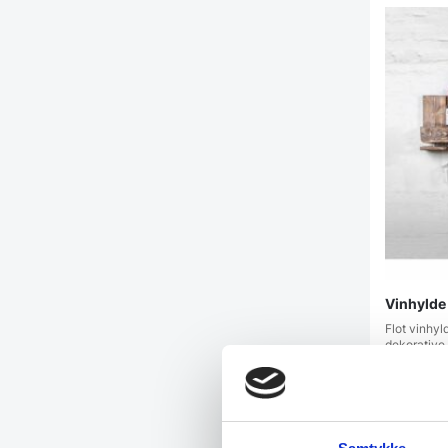
Vinhylde
Flot vinhyl
dekorative 
Fra
449,