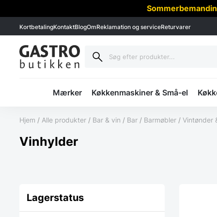
Sommerbemanding -
Kortbetaling
Kontakt
Blog
Om
Reklamation og service
Returvarer
Mærker
Køkkenmaskiner & Små-el
Køkke
Hjem
/
Alle produkter
/
Bar & vin
/
Bar
/
Barmøbler
/
Vintønder 
Vinhylder
Lagerstatus