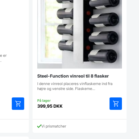
ne er
…
Steel-Function vinreol til 8 flasker
I denne vinreol placeres vinflaskerne ind fra
højre og venstre side. Flaskerne…
399,95
DKK
Vi prismatcher