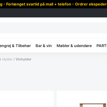
 Forlænget svartid på mail + telefon - Ordrer ekspede
ngrej & Tilbehør
Bar & vin
Møbler & udendøre
PART
& Hylder
/
Vinhylder