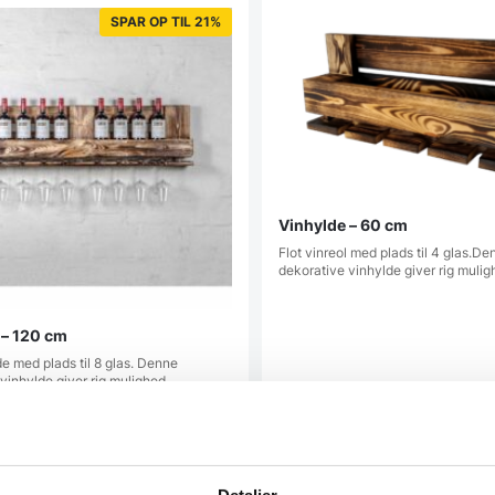
SPAR OP TIL 21%
Vinhylde – 60 cm
Flot vinreol med plads til 4 glas.De
dekorative vinhylde giver rig muli
 – 120 cm
de med plads til 8 glas. Denne
vinhylde giver rig mulighed…
00
DKK
Fra
369,00
DKK
Dette
vare