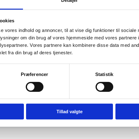
Detaljer
har
atcher
Vi prismatcher
flere
varianter.
Mulighederne
ookies
kan
vælges
se vores indhold og annoncer, til at vise dig funktioner til sociale
på
oplysninger om din brug af vores hjemmeside med vores partnere i
varesiden
ysepartnere. Vores partnere kan kombinere disse data med andr
et fra din brug af deres tjenester.
vice”
“Hjemmeside nem og hurtig 
overskue samt hurtig betjen
Præferencer
Statistik
sen
Kai Hou
Tillad valgte