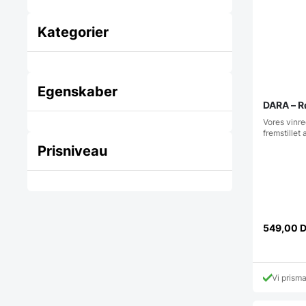
Kategorier
Egenskaber
DARA – R
Vores vinre
fremstille
Prisniveau
549,00
Vi prism